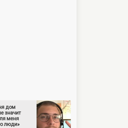
ня дом
е значит
Для меня
то люди»