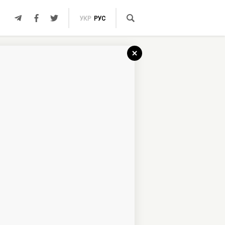
УКР
РУС