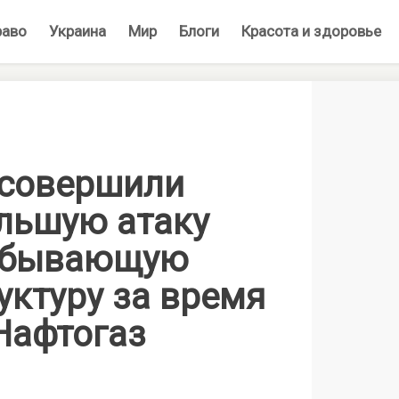
раво
Украина
Мир
Блоги
Красота и здоровье
совершили
льшую атаку
добывающую
уктуру за время
Нафтогаз