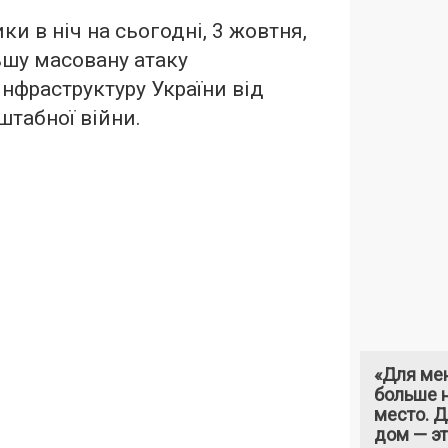
ки в ніч на сьогодні, 3 жовтня,
шу масовану атаку
інфраструктуру України від
табної війни.
«Для ме
больше н
место. 
дом — э