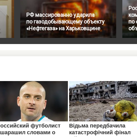
Ро
РФ массированно ударила
ко
по газодобывающему объекту
по
«Нефтегаза» на Харьковщине
объ