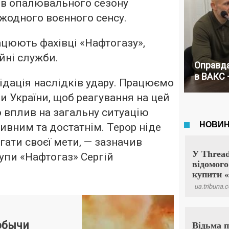
ив опалювального сезону
а жодного воєнного сенсу.
рацюють фахівці «Нафтогазу»,
йні служби.
Оправда
в ВАКС 
ідація наслідків удару. Працюємо
и України, щоб реагування на цей
о вплив на загальну ситуацію
ивним та достатнім. Терор ніде
гати своєї мети, — зазначив
упи «Нафтогаз» Сергій
обычи