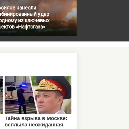
ссияне нанесли
мбинированный удар
 одному из ключевых
ектов «Нафтогаза»