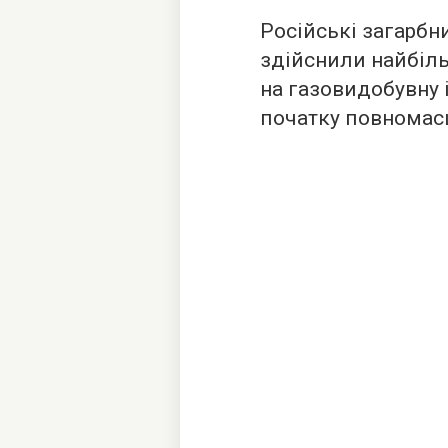
Російські загарбни
здійснили найбіль
на газовидобувну 
початку повномасш