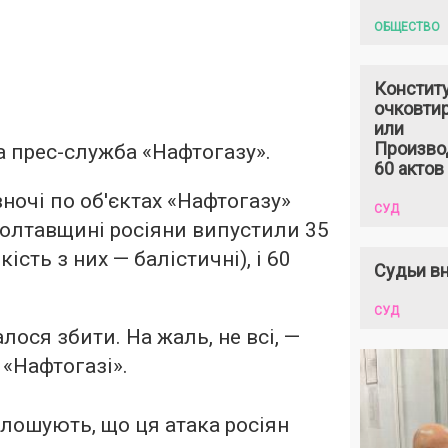
ОБЩЕСТВО
Констит
очковтир
или
Произво
 прес-служба «Нафтогазу».
60 актов
ночі по об'єктах «Нафтогазу»
СУД
Полтавщині росіяни випустили 35
кість з них — балістичні), і 60
Судьи вн
СУД
лося збити. На жаль, не всі, —
 «Нафтогазі».
олошують, що ця атака росіян