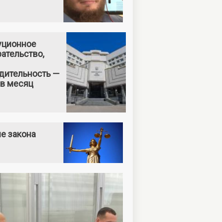
уционное
ательство,
дительность —
 в месяц
е закона