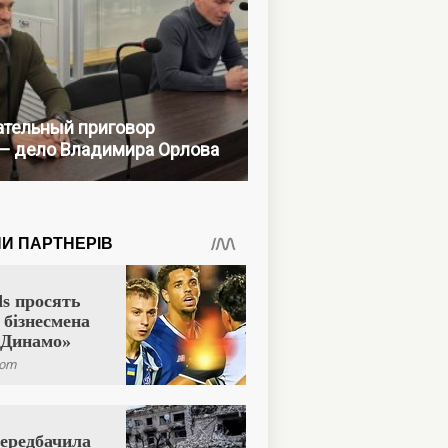
тельный приговор
— дело Владимира Орлова