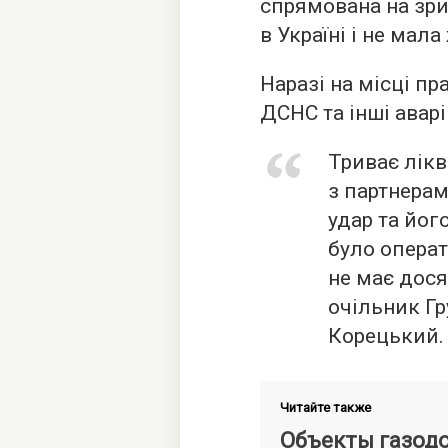
спрямована на зр
в Україні і не мал
Наразі на місці п
ДСНС та інші аварі
Триває лікв
з партнерам
удар та йог
було операт
не має дося
очільник Гр
Корецький.
Читайте также
Объекты газод