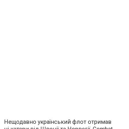
Нещодавно український флот отримав
ці катери від Швеції та Норвегії. Combat