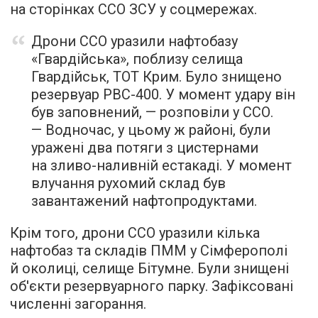
на сторінках ССО ЗСУ у соцмережах.
Дрони ССО уразили нафтобазу
«Гвардійська», поблизу селища
Гвардійськ, ТОТ Крим. Було знищено
резервуар РВС-400. У момент удару він
був заповнений, — розповіли у ССО.
— Водночас, у цьому ж районі, були
уражені два потяги з цистернами
на зливо-наливній естакаді. У момент
влучання рухомий склад був
завантажений нафтопродуктами.
Крім того, дрони ССО уразили кілька
нафтобаз та складів ПММ у Сімферополі
й околиці, селище Бітумне. Були знищені
об'єкти резервуарного парку. Зафіксовані
численні загорання.