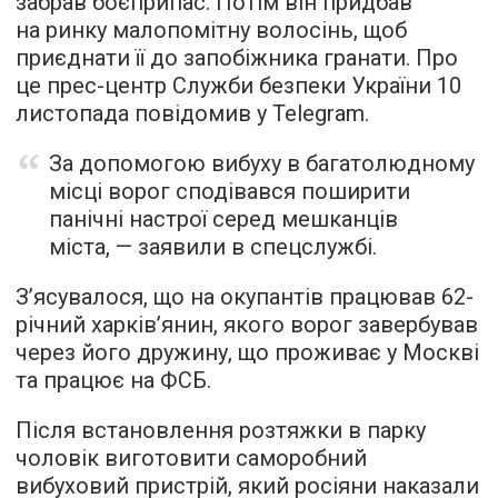
забрав боєприпас. Потім він придбав
на ринку малопомітну волосінь, щоб
приєднати її до запобіжника гранати. Про
це прес-центр Служби безпеки України 10
листопада повідомив у Telegram.
За допомогою вибуху в багатолюдному
місці ворог сподівався поширити
панічні настрої серед мешканців
міста, — заявили в спецслужбі.
З’ясувалося, що на окупантів працював 62-
річний харків’янин, якого ворог завербував
через його дружину, що проживає у Москві
та працює на ФСБ.
Після встановлення розтяжки в парку
чоловік виготовити саморобний
вибуховий пристрій, який росіяни наказали