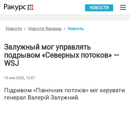
УКР
РУС
НОВОСТИ
Новости
Новости Украины
Новость
Залужный мог управлять
подрывом «Северных потоков» —
WSJ
10 ноя 2025, 12:57
Підривом «Північних потоків» міг керувати
генерал Валерій Залужний.