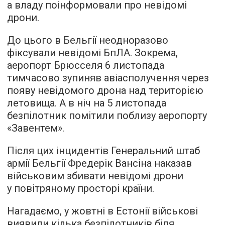
а владу поінформовали про невідомі
дрони.
До цього в Бельгії неодноразово
фіксували невідомі БпЛА. Зокрема,
аеропорт Брюсселя 6 листопада
тимчасово зупиняв авіасполучення через
появу невідомого дрона над територією
летовища. А в ніч на 5 листопада
безпілотник помітили поблизу аеропорту
«Завентем».
Після цих інцидентів Генеральний штаб
армії Бельгії Фредерік Вансіна наказав
військовим збивати невідомі дрони
у повітряному просторі країни.
Нагадаємо, у жовтні в Естонії військові
виявили
кілька безпілотників
біля