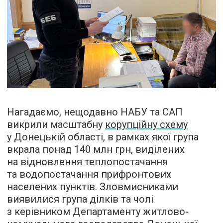
Нагадаємо, нещодавно НАБУ та САП
викрили масштабну
корупційну схему
у Донецькій області, в рамках якої група
вкрала понад 140 млн грн, виділених
на відновлення теплопостачання
та водопостачання прифронтових
населених пунктів. Зловмисниками
виявилися група ділків та чолі
з керівником Департаменту житлово-