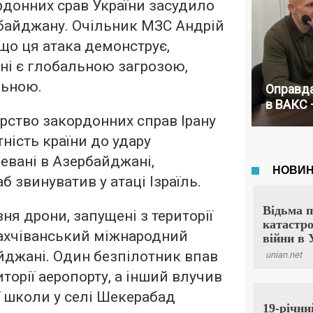
рдонних срав України засудило
рбайджану. Очільник МЗС Андрій
 що ця атака демонструє,
ні є глобальною загрозою,
льною.
Оправда
в ВАКС 
рство закордонних справ Ірану
ність країни до удару
чевані в Азербайджані,
б звинуватив у атаці Ізраїль.
ня дрони, запущені з території
хчіванський міжнародний
йджані. Один безпілотник впав
иторії аеропорту, а інший влучив
 школи у селі Шекерабад