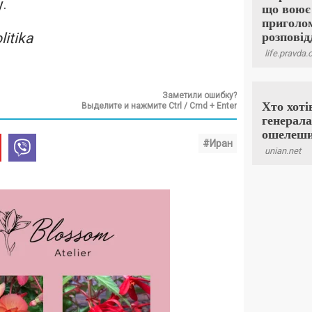
.
itika
Заметили ошибку?
Выделите и нажмите Ctrl / Cmd + Enter
#Иран