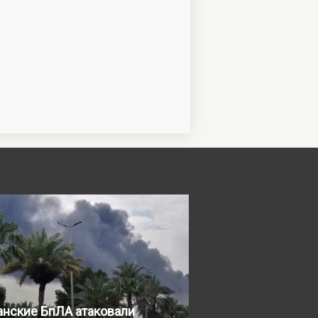
анские БпЛА атаковали