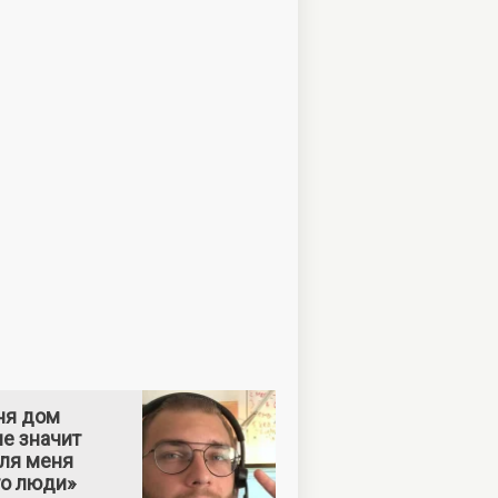
ня дом
е значит
Для меня
то люди»