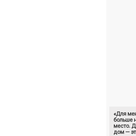
«Для ме
больше н
место. 
дом — э