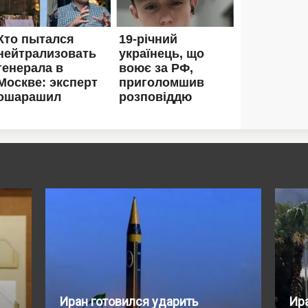
Иран готовился ударить
Ир