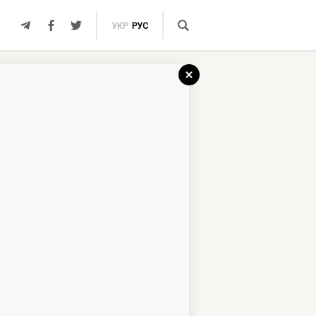
УКР
РУС