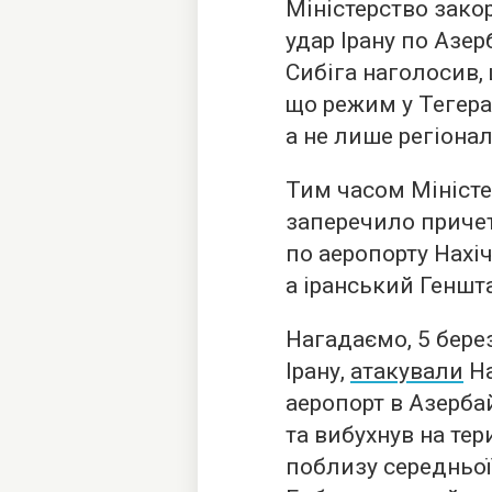
Міністерство зако
удар Ірану по Азе
Сибіга наголосив,
що режим у Тегера
а не лише регіона
Тим часом Міністе
заперечило причет
по аеропорту Нахі
а іранський Геншта
Нагадаємо, 5 берез
Ірану,
атакували
На
аеропорт в Азерба
та вибухнув на тер
поблизу середньої