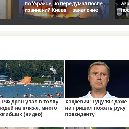
по Украине, но передумал после
аэр
извинений Киева — заявление
по