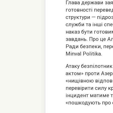
Глава держави зая
готовності перевед
структури — підро
служби та інші сп
наказ бути готови
завдань. Про це Ал
Ради безпеки, пе
Minval Politika.
Атаку безпілотник
актом» проти Азер
«нищівною відпов
перевірити силу кр
інцидент матиме т
«пошкодують про 