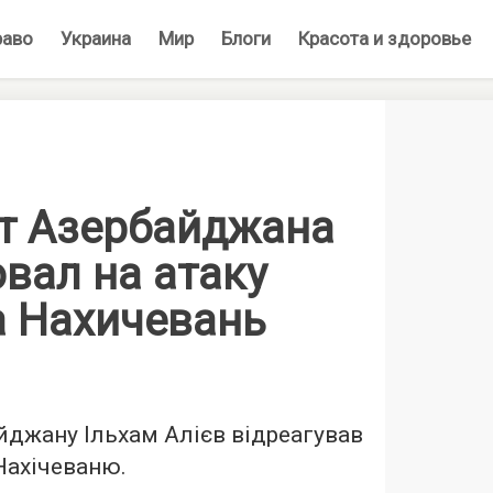
раво
Украина
Мир
Блоги
Красота и здоровье
т Азербайджана
вал на атаку
а Нахичевань
джану Ільхам Алієв відреагував
 Нахічеваню.