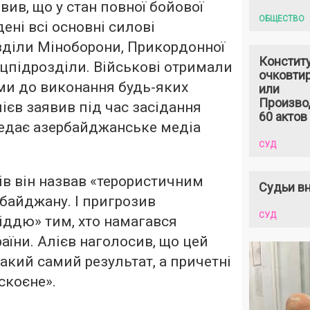
вив, що у стан повної бойової
ОБЩЕСТВО
ені всі основні силові
зділи Міноборони, Прикордонної
Констит
ецпідрозділи. Військові отримали
очковтир
ми до виконання будь-яких
или
Произво
ієв заявив під час засідання
60 актов
редає азербайджанське медіа
СУД
ів він назвав «терористичним
Судьи вн
байджану. І пригрозив
СУД
іддю» тим, хто намагався
аїни. Алієв наголосив, що цей
акий самий результат, а причетні
скоєне».