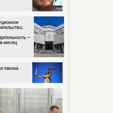
уционное
ательство,
дительность —
 в месяц
е закона