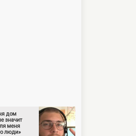
ня дом
е значит
Для меня
то люди»