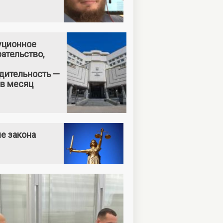
уционное
ательство,
дительность —
 в месяц
е закона