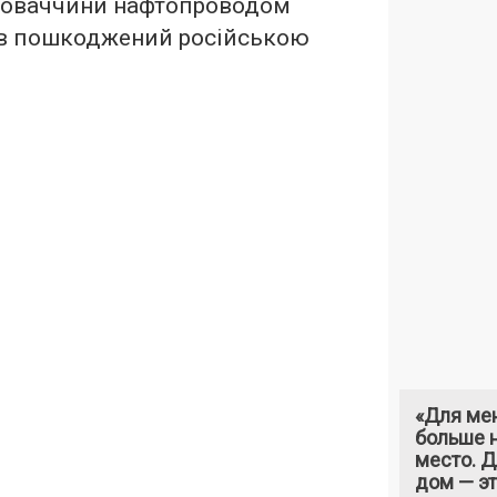
ловаччини нафтопроводом
ув пошкоджений російською
«Для ме
больше н
место. 
дом — э