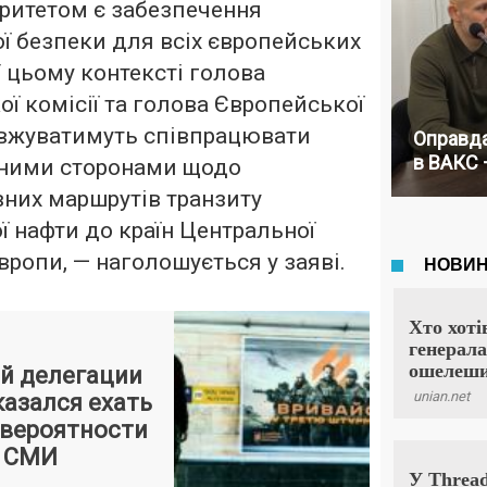
ритетом є забезпечення
ї безпеки для всіх європейських
 цьому контексті голова
ї комісії та голова Європейської
вжуватимуть співпрацювати
Оправда
в ВАКС 
еними сторонами щодо
вних маршрутів транзиту
ї нафти до країн Центральної
Європи, — наголошується у заяві.
й делегации
казался ехать
а вероятности
— СМИ