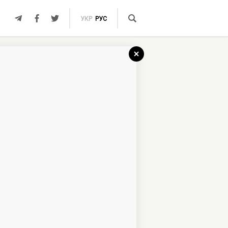
УКР
РУС