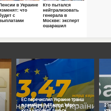
ЕС перечислил Украине транш
в размере 3,47 млрд евро —
21-
куда направят деньги
ут