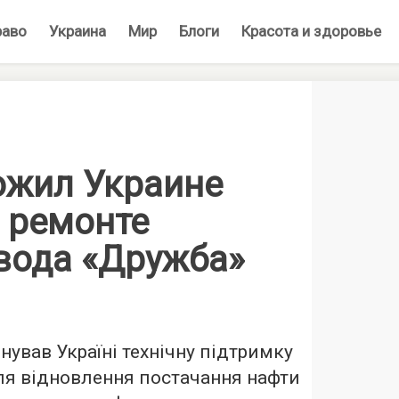
раво
Украина
Мир
Блоги
Красота и здоровье
ожил Украине
 ремонте
вода «Дружба»
ував Україні технічну підтримку
ля відновлення постачання нафти