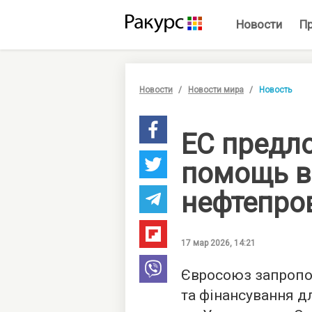
Новости
П
Новости
Новости мира
Новость
ЕС предл
помощь в
нефтепро
17 мар 2026, 14:21
Євросоюз запропон
та фінансування д