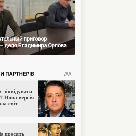
тельный приговор
— дело Владимира Орлова