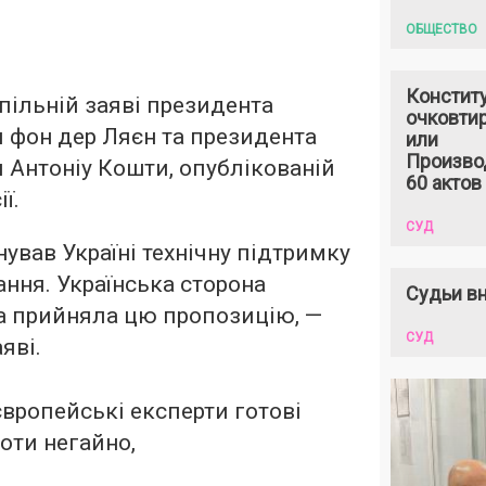
ОБЩЕСТВО
Констит
спільній заяві президента
очковтир
и фон дер Ляєн та президента
или
Произво
 Антоніу Кошти, опублікованій
60 актов
ї.
СУД
ував Україні технічну підтримку
ання. Українська сторона
Судьи вн
та прийняла цю пропозицію, —
СУД
яві.
європейські експерти готові
оти негайно,