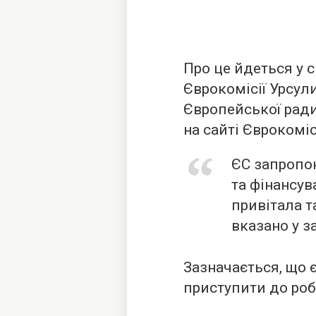
Про це йдеться у 
Єврокомісії Урсул
Європейської ради
на сайті Єврокомісі
ЄС запропон
та фінансув
привітала 
вказано у за
Зазначається, що 
приступити до роб