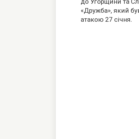
до Угорщини та С
«Дружба», який б
атакою 27 січня.