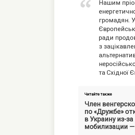
Нашим пріо
енергетично
громадян. У
Європейсько
ради продо
з зацікавл
альтернати
неросійсько
та Східної 
Читайте также
Член венгерско
по «Дружбе» от
в Украину из-з
мобилизации 