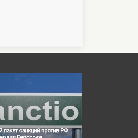
й пакет санкций против РФ
вердил Евросоюз