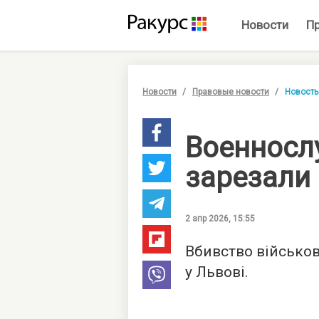
Новости
П
Новости
Правовые новости
Новость
Военносл
зарезали
2 апр 2026, 15:55
Вбивство військо
у Львові.