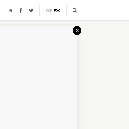
УКР
РУС