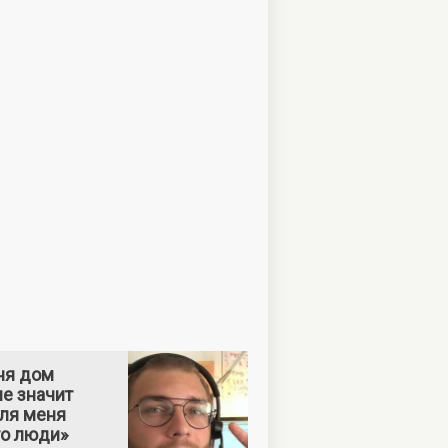
ня дом
е значит
Для меня
то люди»