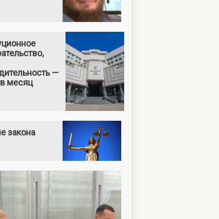
уционное
ательство,
дительность —
 в месяц
е закона