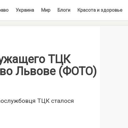
раво
Украина
Мир
Блоги
Красота и здоровье
ужащего ТЦК
 во Львове (ФОТО)
вослужбовця ТЦК сталося