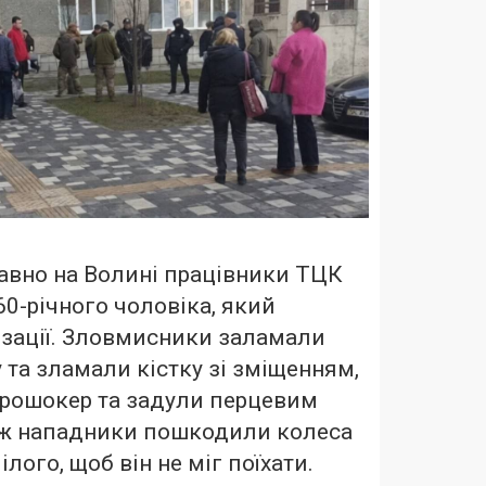
авно на Волині працівники ТЦК
0-річного чоловіка, який
ізації. Зловмисники заламали
 та зламали кістку зі зміщенням,
трошокер та задули перцевим
ж нападники пошкодили колеса
лого, щоб він не міг поїхати.