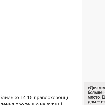
«Для ме
больше н
, близько 14.15 правоохоронці
место. 
дом — э
ення про те, що на вулиці