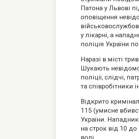
Патона у Львові п
оповіщення невід
військовослужбов
у лікарні, а напад
поліція України по
Наразі в місті три
Шукають невідомо
поліції, слідчі, па
та співробітники 
Відкрито криміналь
115 (умисне вбивс
України. Нападник
на строк від 10 до
волі.