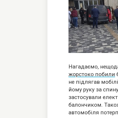
Нагадаємо, нещод
жорстоко побили
6
не підлягав мобіл
йому руку за спину
застосували елек
балончиком. Тако
автомобіля потерпі