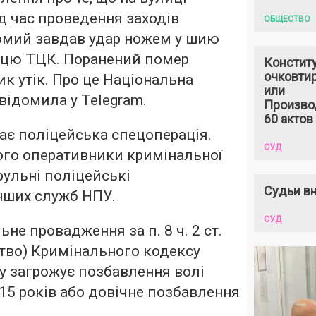
ід час проведення заходів
ОБЩЕСТВО
омий завдав удар ножем у шию
цю ТЦК. Поранений помер
Констит
очковтир
ник утік. Про це Національна
или
відомила у Telegram.
Произво
60 актов
ває поліцейська спецоперація.
СУД
го оперативники кримінальної
трульні поліцейські
Судьи вн
інших служб НПУ.
СУД
не провадження за п. 8 ч. 2 ст.
тво) Кримінального кодексу
у загрожує позбавлення волі
 15 років або довічне позбавлення