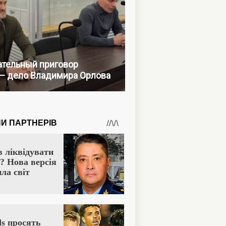
тельный приговор
— дело Владимира Орлова