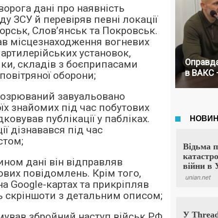
ворога дані про наявність
у ЗСУ й перевіряв певні локації
орськ, Слов’янськ та Покровськ.
ав місцезнаходження вогневих
 артилерійських установок,
Оправда
іки, складів з боєприпасами
в ВАКС 
повітряної оборони;
дозрюваний завуальовано
оїх знайомих під час побутових
дковував публікації у пабліках.
ії дізнавався під час
стом;
ином дані він відправляв
ових повідомлень. Крім того,
на Google-картах та прикріпляв
 скріншоти з детальним описом;
мував збройний наступ військ РФ