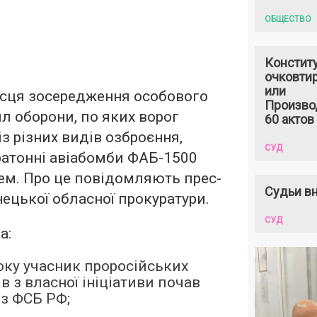
ОБЩЕСТВО
Констит
очковтир
или
ісця зосередження особового
Произво
ил оборони, по яких ворог
60 актов
з різних видів озброєння,
СУД
атонні авіабомби ФАБ-1500
ем. Про це повідомляють прес-
Судьи вн
ецької обласної прокуратури.
СУД
а:
року учасник проросійських
в з власної ініціативи почав
з ФСБ РФ;