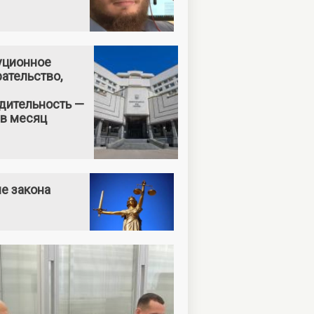
уционное
ательство,
дительность —
 в месяц
е закона