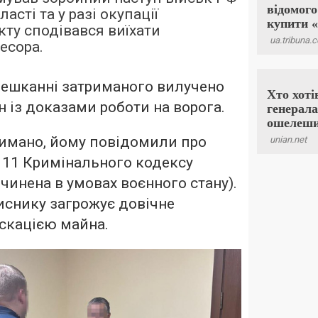
асті та у разі окупації
кту сподівався виїхати
есора.
мешканні затриманого вилучено
 із доказами роботи на ворога.
имано, йому повідомили про
. 111 Кримінального кодексу
чинена в умовах воєнного стану).
иснику загрожує довічне
іскацією майна.