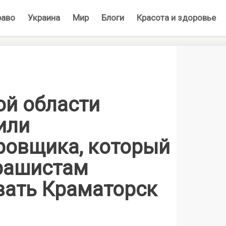
раво
Украина
Мир
Блоги
Красота и здоровье
ой области
или
ровщика, который
рашистам
вать Краматорск