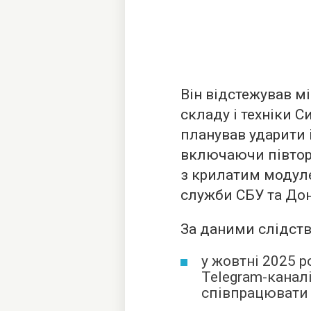
Він відстежував м
складу і техніки С
планував ударити і
включаючи півтор
з крилатим модул
служби СБУ та Дон
За даними слідств
у жовтні 2025 
Telegram-каналі
співпрацювати 