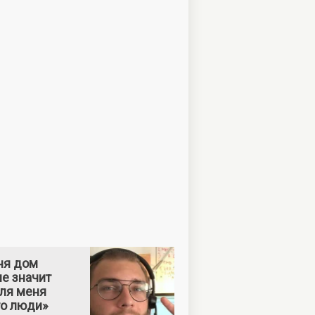
ня дом
е значит
Для меня
то люди»