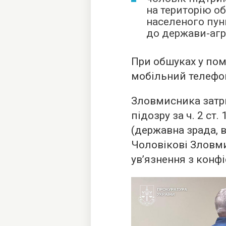
на територію обл
населеного пун
до держави-агр
При обшуках у по
мобільний телефон
Зловмисника затр
підозру за ч. 2 ст
(державна зрада, в
Чоловікові Зловм
ув’язнення з конф