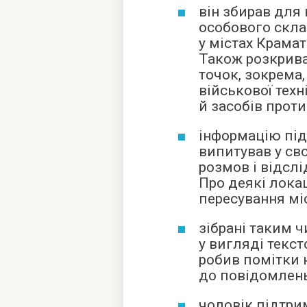
він збирав для 
особового склад
у містах Крамат
Також розкрив
точок, зокрема,
військової техн
й засобів проти
інформацію пі
випитував у св
розмов і відслі
Про деякі локац
пересування мі
зібрані таким ч
у вигляді текст
робив помітки 
до повідомлень
чоловік підтри