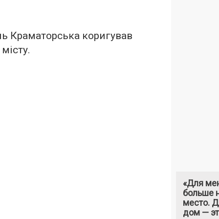
ль Краматорська коригував
 місту.
«Для ме
больше н
место. 
дом — э