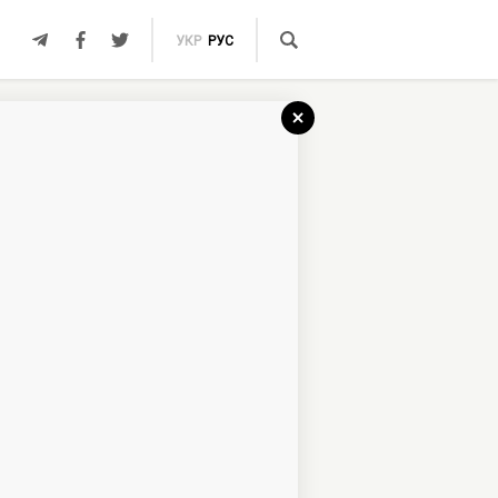
УКР
РУС