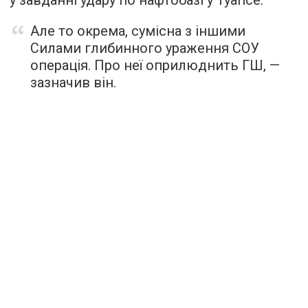
у завданні удару по нафтобазі у Туапсе.
Але то окрема, сумісна з іншими
Силами глибинного ураження СОУ
операція. Про неї оприлюднить ГШ, —
зазначив він.