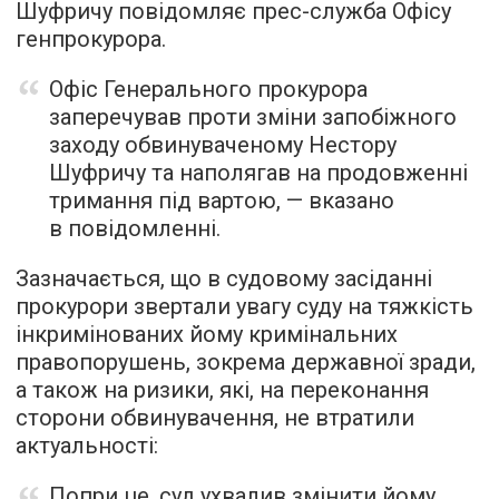
Шуфричу повідомляє прес-служба Офісу
генпрокурора.
Офіс Генерального прокурора
заперечував проти зміни запобіжного
заходу обвинуваченому Нестору
Шуфричу та наполягав на продовженні
тримання під вартою, — вказано
в повідомленні.
Зазначається, що в судовому засіданні
прокурори звертали увагу суду на тяжкість
інкримінованих йому кримінальних
правопорушень, зокрема державної зради,
а також на ризики, які, на переконання
сторони обвинувачення, не втратили
актуальності:
Попри це, суд ухвалив змінити йому