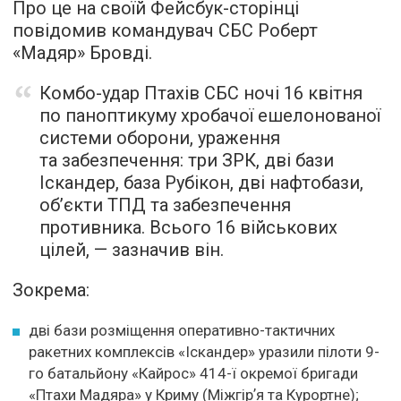
Про це на своїй Фейсбук-сторінці
повідомив командувач СБС Роберт
«Мадяр» Бровді.
Комбо-удар Птахів СБС ночі 16 квітня
по паноптикуму хробачої ешелонованої
системи оборони, ураження
та забезпечення: три ЗРК, дві бази
Іскандер, база Рубікон, дві нафтобази,
обʼєкти ТПД та забезпечення
противника. Всього 16 військових
цілей, — зазначив він.
Зокрема:
дві бази розміщення оперативно-тактичних
ракетних комплексів «Іскандер» уразили пілоти 9-
го батальйону «Кайрос» 414-ї окремої бригади
«Птахи Мадяра» у Криму (Міжгірʼя та Курортне);