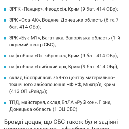
ЗРГК «Панцир», Феодосія, Крим (9 бат. 414 ОБр);
ЗРК «Оса-АК», Водяне, Донецька область (6 та 7
бат. 414 ОБр);
ЗРК «Бук-М1», Багатівка, Запорізька область (1-й
окремий центр СБС);
нафтобаза «Октябрське», Крим (9 бат. 414 ОБр);
нафтобаза «Глибокий яр», Крим (9 бат. 414 ОБр);
склад боєприпасів 758-го центру матеріально-
технічного забезпечення ЧФ РФ, Міжгірʼя, Крим
(413 ОП «Рейд»);
ТПД, майстерня, склад БпЛА «Рубікон», Гірне,
Донецька область (1 ОЦ СБС).
Бровді додав, що СБС також були задіяні