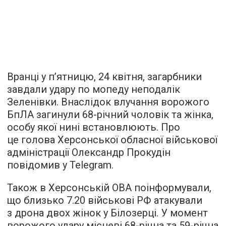
Вранці у п’ятницю, 24 квітня, загарбники
завдали удару по мопеду неподалік
Зеленівки. Внаслідок влучання ворожого
БпЛА загинули 68-річний чоловік та жінка,
особу якої нині встановлюють. Про
це голова Херсонської обласної військової
адміністрації Олександр Прокудін
повідомив у Telegram.
Також в Херсонській ОВА поінформували,
що близько 7.20 військові РФ атакували
з дрона двох жінок у Білозерці. У момент
ворожого удару місцеві 68-річна та 59-річна