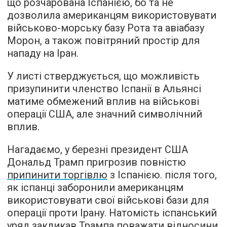
що розчарована Іспанією, бо та не
дозволила американцям використовувати
військово-морську базу Рота та авіабазу
Морон, а також повітряний простір для
нападу на Іран.
У листі стверджується, що можливість
призупинити членство Іспанії в Альянсі
матиме обмежений вплив на військові
операції США, але значний символічний
вплив.
Нагадаємо, у березні президент США
Дональд Трамп пригрозив повністю
припинити торгівлю
з Іспанією. після того,
як іспанці заборонили американцям
використовувати свої військові бази для
операції проти Ірану. Натомість іспанський
уряд закликав Трампа поважати відносини