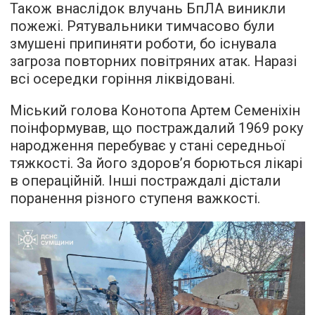
Також внаслідок влучань БпЛА виникли
пожежі. Рятувальники тимчасово були
змушені припиняти роботи, бо існувала
загроза повторних повітряних атак. Наразі
всі осередки горіння ліквідовані.
Міський голова Конотопа Артем Семеніхін
поінформував, що постраждалий 1969 року
народження перебуває у стані середньої
тяжкості. За його здоров’я борються лікарі
в операційній. Інші постраждалі дістали
поранення різного ступеня важкості.