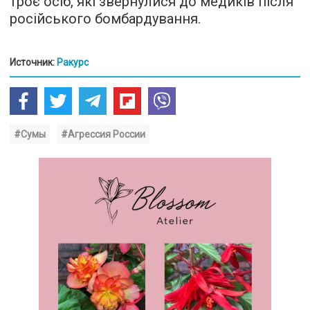
троє осіб, які звернулися до медиків після
російського бомбардування.
Источник:
Ракурс
#Сумы
#Агрессия России