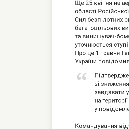
Ще 25 квітня на а
області Російсько
Сил безпілотних с
багатоцільових ви
та винищувач-бомб
уточнюється ступі
Про це 1 травня Г
України повідомив
Підтвердже
зі зниженн
завдавати у
на території
у повідомле
Командування відз