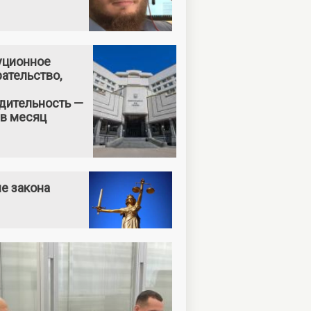
уционное
ательство,
дительность —
 в месяц
е закона