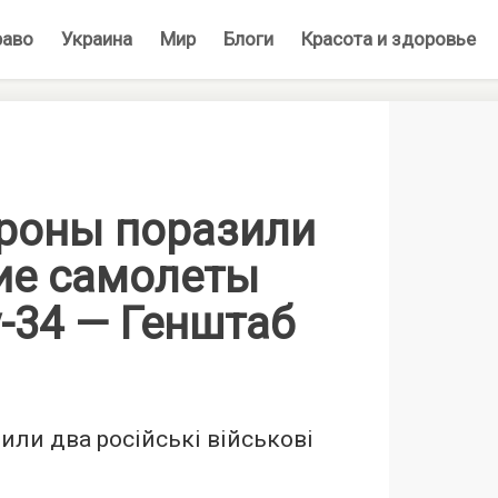
раво
Украина
Мир
Блоги
Красота и здоровье
роны поразили
ие самолеты
у-34 — Генштаб
или два російські військові