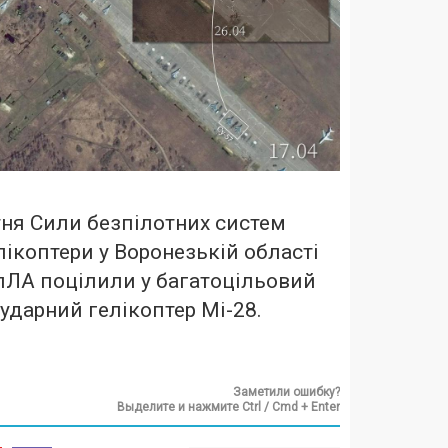
тня Сили безпілотних систем
лікоптери у Воронезькій області
 БпЛА поцілили у багатоцільовий
 ударний гелікоптер Мі-28.
Заметили ошибку?
Выделите и нажмите Ctrl / Cmd + Enter