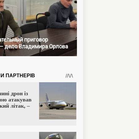
тельный приговор
— дело Владимира Орлова