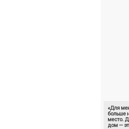
«Для ме
больше н
место. 
дом — э