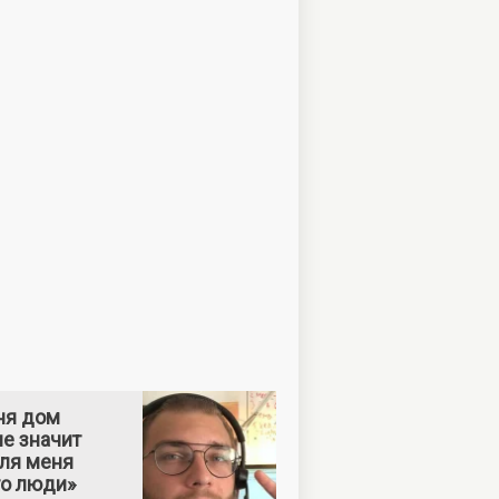
ня дом
е значит
Для меня
то люди»