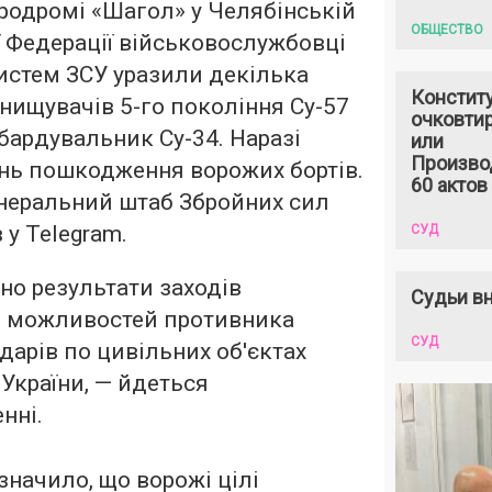
еродромі «Шагол» у Челябінській
ОБЩЕСТВО
ї Федерації військовослужбовці
истем ЗСУ уразили декілька
Констит
нищувачів 5-го покоління Су-57
очковтир
ардувальник Су-34. Наразі
или
Произво
нь пошкодження ворожих бортів.
60 актов
енеральний штаб Збройних сил
 у Telegram.
СУД
но результати заходів
Судьи вн
я можливостей противника
СУД
дарів по цивільних об'єктах
 України, — йдеться
нні.
начило, що ворожі цілі