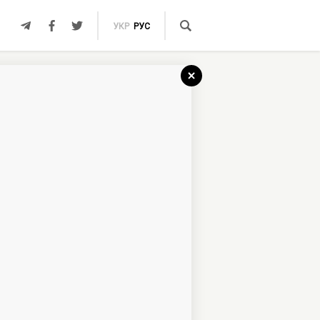
УКР
РУС