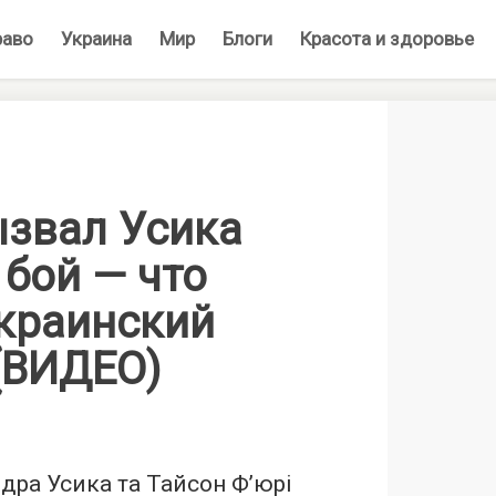
раво
Украина
Мир
Блоги
Красота и здоровье
звал Усика
 бой — что
украинский
(ВИДЕО)
ндра Усика та Тайсон Ф’юрі