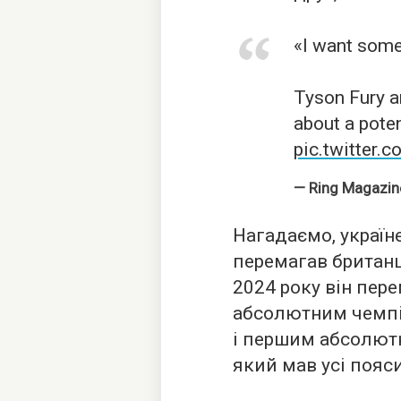
«I want some
Tyson Fury a
about a poten
pic.twitter
— Ring Magazin
Нагадаємо, україн
перемагав британця
2024 року він пере
абсолютним чемпіо
і першим абсолютн
який мав усі пояси