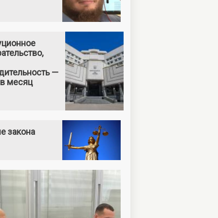
уционное
ательство,
дительность —
 в месяц
е закона