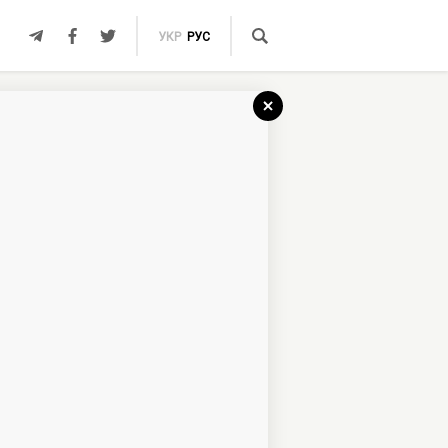
УКР
РУС