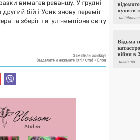
оразки вимагав реваншу. У грудні
 другий бій і Усик знову переміг
ра та зберіг титул чемпіона світу
Заметили ошибку?
Выделите и нажмите Ctrl / Cmd + Enter