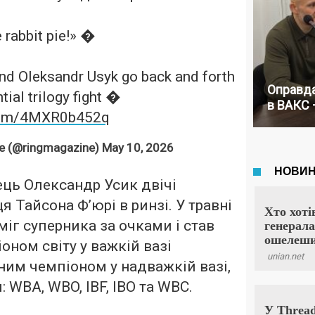
 rabbit pie!» �
nd Oleksandr Usyk go back and forth
Оправда
tial trilogy fight �
в ВАКС 
.com/4MXR0b452q
e (@ringmagazine)
May 10, 2026
ець Олександр Усик двічі
 Тайсона Ф’юрі в ринзі. У травні
міг суперника за очками і став
ном світу у важкій вазі
им чемпіоном у надважкій вазі,
: WBA, WBO, IBF, IBO та WBC.