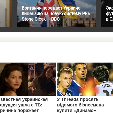
Британия передаст Украине
Эк
лицензию на новую систему РЕБ
фу
Stone Cloak — BBC
в 