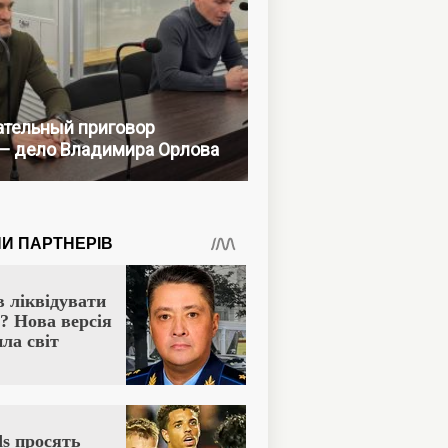
тельный приговор
— дело Владимира Орлова