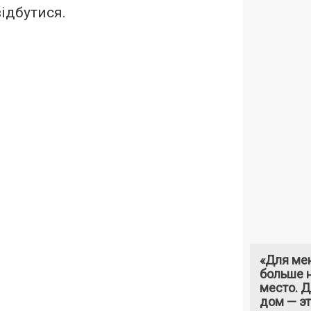
ідбутися.
«Для ме
больше н
место. 
дом — э