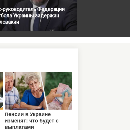
с-руководитель Федерации
тбола Украины задержан
Словакии