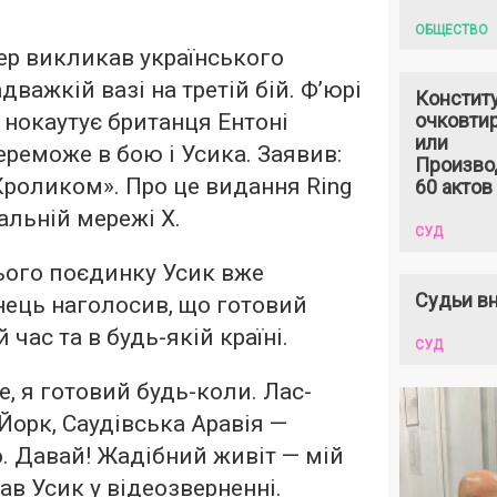
ОБЩЕСТВО
ер викликав українського
дважкій вазі на третій бій. Ф’юрі
Констит
 нокаутує британця Ентоні
очковтир
или
ереможе в бою і Усика. Заявив:
Произво
 Кроликом». Про це видання Ring
60 актов
альній мережі Х.
СУД
ього поєдинку Усик вже
Судьи вн
їнець наголосив, що готовий
 час та в будь-якій країні.
СУД
те, я готовий будь-коли. Лас-
Йорк, Саудівська Аравія —
. Давай! Жадібний живіт — мій
зав Усик у відеозверненні.