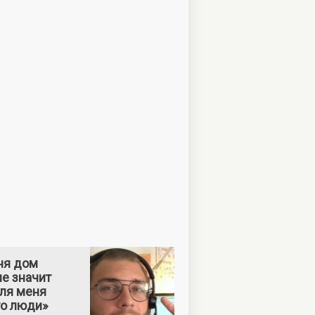
ня дом
е значит
Для меня
то люди»