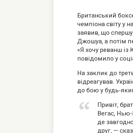
Британський бокс
чемпіона світу у на
заявив, що спершу
Джошуа, а потім п
«Я хочу реванш із
повідомило у соці
На заклик до трет
відреагував. Укра
до бою у будь-який
Привіт, бра
Вегас, Нью-
де завгодно
друг, — ска