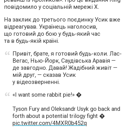
повідомило у соціальній мережі Х.
На заклик до третього поєдинку Усик вже
відреагував. Українець наголосив,
що готовий до бою у будь-який час
та в будь-якій країні.
Привіт, брате, я готовий будь-коли. Лас-
Вегас, Нью-Йорк, Саудівська Аравія —
де завгодно. Давай! Жадібний живіт —
мій друг, — сказав Усик
у відеозверненні.
«I want some rabbit pie!» �
Tyson Fury and Oleksandr Usyk go back and
forth about a potential trilogy fight �
pic.twitter.com/4MXR0b452q