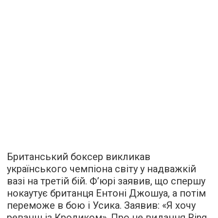
Британський боксер викликав
українського чемпіона світу у надважкій
вазі на третій бій. Ф’юрі заявив, що спершу
нокаутує британця Ентоні Джошуа, а потім
переможе в бою і Усика. Заявив: «Я хочу
реванш із Кроликом». Про це видання Ring