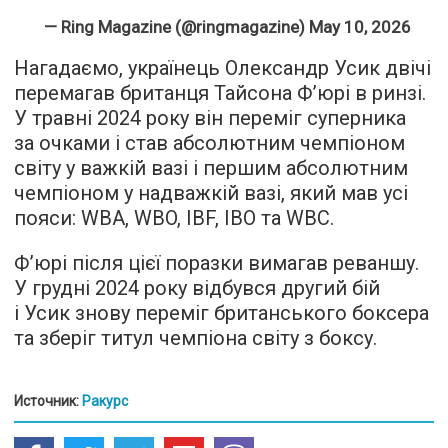
— Ring Magazine (@ringmagazine)
May 10, 2026
Нагадаємо, українець Олександр Усик двічі
перемагав британця Тайсона Ф’юрі в ринзі.
У травні 2024 року він переміг суперника
за очками і став абсолютним чемпіоном
світу у важкій вазі і першим абсолютним
чемпіоном у надважкій вазі, який мав усі
пояси: WBA, WBO, IBF, IBO та WBC.
Фʼюрі після цієї поразки вимагав реваншу.
У грудні 2024 року відбувся другий бій
і Усик знову переміг британського боксера
та зберіг титул чемпіона світу з боксу.
Источник:
Ракурс