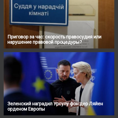
Приговор за час: скорость правосудия или
нарушение правовой процедуры?
Зеленский наградил Урсулу фон дер Ляйен
орденом Европы