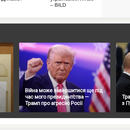
Війна може завершитися ще під
час мого президентства —
Тр
Трамп про агресію Росії
з П