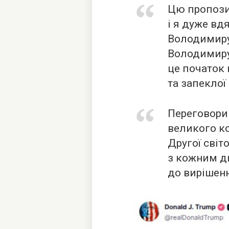
Цю пропози
і я дуже вд
Володимиру
Володимиру
це початок 
та запеклої
Переговори
великого ко
Другої світо
з кожним д
до вирішенн