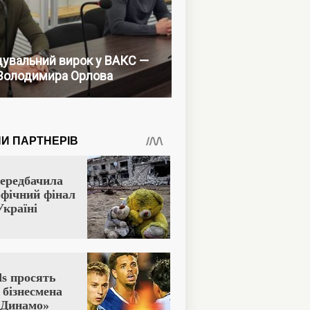
увальний вирок у ВАКС —
Володимира Орлова