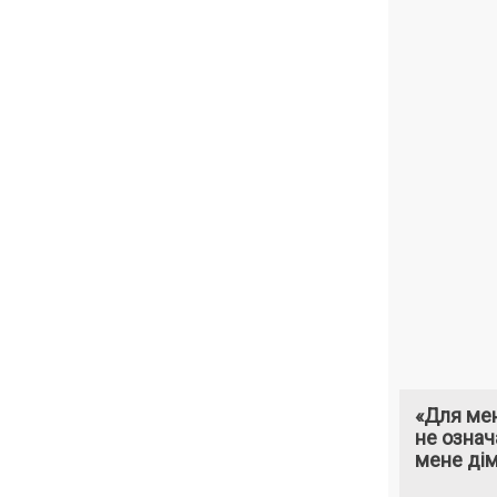
«Для мен
не означ
мене ді