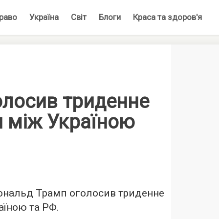
раво
Україна
Світ
Блоги
Краса та здоров'я
олосив триденне
я між Україною
нальд Трамп оголосив триденне
аїною та РФ.