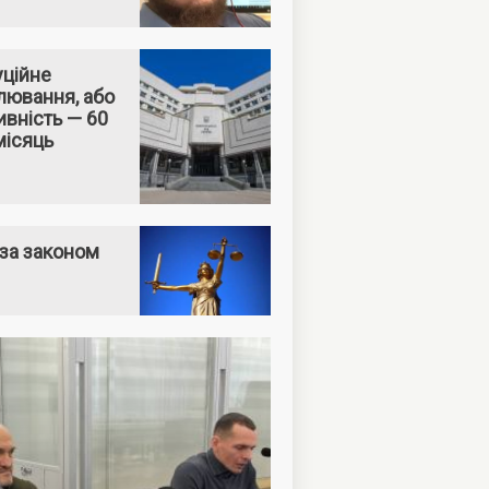
уційне
лювання, або
вність — 60
місяць
за законом