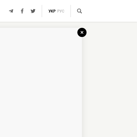
УКР
РУС