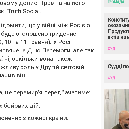
новому дописі Трампа на його
ГРОМАДА
і Truth Social.
Констит
ідомити, що у війні між Росією
окозами
Продукти
ю буде оголошено триденне
актів на 
, 10 та 11 травня). У Росії
СУД
исвячене Дню Перемоги, але так
аїні, оскільки вона також
Судді по
ажливу роль у Другій світовій
начив він.
СУД
, це перемир’я передбачатиме:
х бойових дій;
лонених з кожної країни.