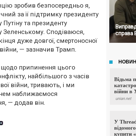
цію зробив безпосередньо я,
ячний за її підтримку президенту
 Путіну та президенту
Виправд
 Зеленському. Сподіваюся,
справа 
кінця дуже довгої, смертоносної
 війни, — зазначив Трамп.
 щодо припинення цього
нфлікту, найбільшого з часів
вої війни, тривають, і ми
нем наближаємося
я, — додав він.