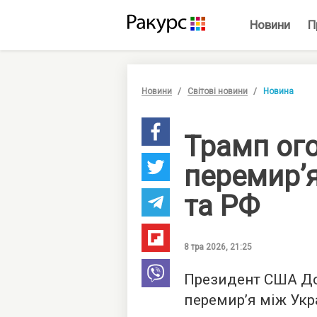
Новини
П
Новини
Світові новини
Новина
Трамп ог
перемир’
та РФ
8 тра 2026, 21:25
Президент США До
перемир’я між Укр