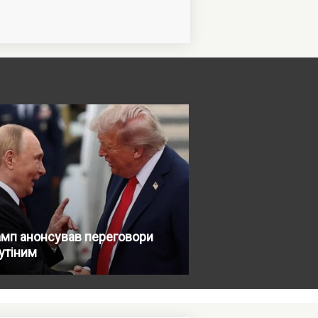
амп анонсував переговори
утіним