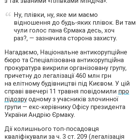
з так званими «плівками Міндіча».
Ну, плівки, ну, яке ми маємо
відношення до будь-яких плівок. Ви там
чули голос пана Єрмака десь, хоч
раз?, — зазначила сторона захисту.
Нагадаємо, Національне антикорупційне
бюро та Спеціалізована антикорупційна
прокуратура викрили організовану групу,
причетну до легалізації 460 млн грн
на елітному будівництві під Києвом. У цій
справі ввечері 11 травня повідомили
про
підозру
одному з учасників злочинної
групи — екс-керівнику Офісу президента
України Андрію Єрмаку.
Дії колишнього топ-посадовця
кваліфікували за ч. 3 ст. 209 (легалізація