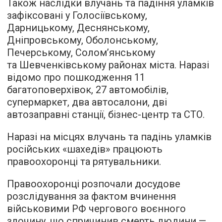
Також наслідки влучань та падіння уламків
зафіксовані у Голосіївському,
Дарницькому, Деснянському,
Дніпровському, Оболонському,
Печерському, Солом’янському
та Шевченківському районах міста. Наразі
відомо про пошкодження 11
багатоповерхівок, 27 автомобілів,
супермаркет, два автосалони, дві
автозаправні станції, бізнес-центр та СТО.
Наразі на місцях влучань та падінь уламків
російських «шахедів» працюють
правоохоронці та рятувальники.
Правоохоронці розпочали досудове
розслідування за фактом вчинення
військовими РФ чергового воєнного
злочину, що спричинив смерть людини —