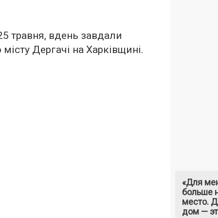
 25 травня, вдень завдали
 місту Дергачі на Харківщині.
«Для ме
больше н
место. 
дом — э