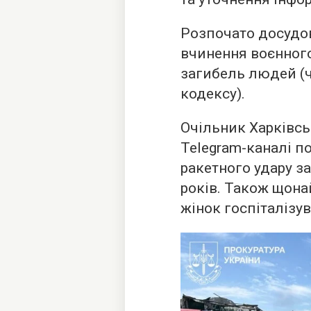
Розпочато досудо
вчинення воєнног
загибель людей (ч
кодексу).
Очільник Харківсь
Telegram-каналі п
ракетного удару з
років. Також щона
жінок госпіталізу