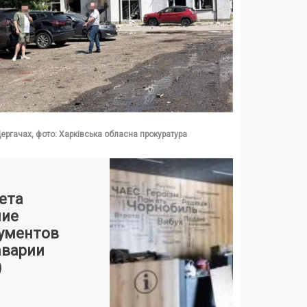
Дергачах, фото: Харківська обласна прокуратура
ета
ние
кументов
аварии
)