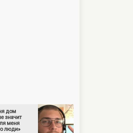
ня дом
е значит
Для меня
то люди»