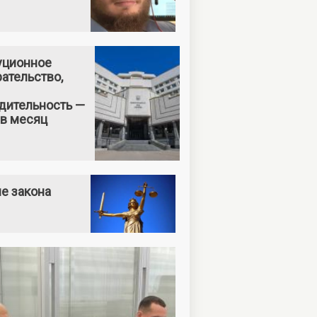
уционное
ательство,
дительность —
 в месяц
е закона