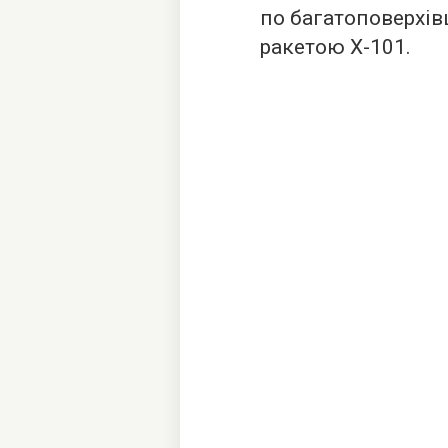
по багатоповерхів
ракетою X-101.