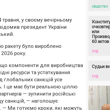
ОБЩЕСТВО
4 травня, у своєму вечірньому
Констит
відомив президент України
очковтир
или
ький.
Произво
60 актов
цю ракету було вироблено
СУД
 2026 року.
, що компоненти для виробництва
Судьи вн
хідні ресурси та устаткування
СУД
ід глобальних санкцій усе
. І це має бути реальною ціллю
партнерів — зупинити російські
у санкцій, — наголошує
 — Ми готуємо кроки, які можуть