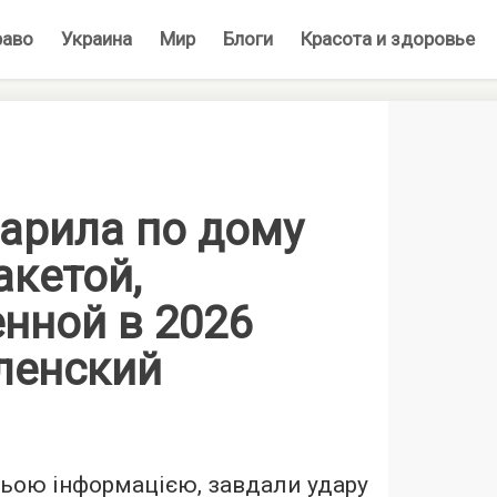
раво
Украина
Мир
Блоги
Красота и здоровье
дарила по дому
акетой,
нной в 2026
ленский
ньою інформацією, завдали удару