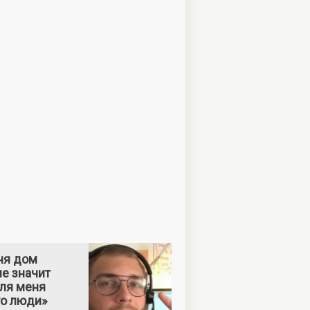
ня дом
е значит
Для меня
то люди»