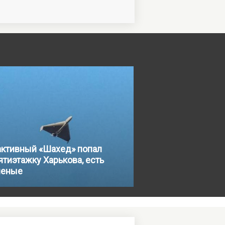
активный «Шахед» попал
ятиэтажку Харькова, есть
неные