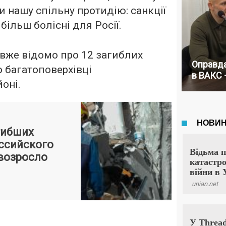
и нашу спільну протидію: санкції
більш болісні для Росії.
 вже відомо про 12 загиблих
Оправда
о багатоповерхівці
в ВАКС 
оні.
гибших
оссийского
 возросло