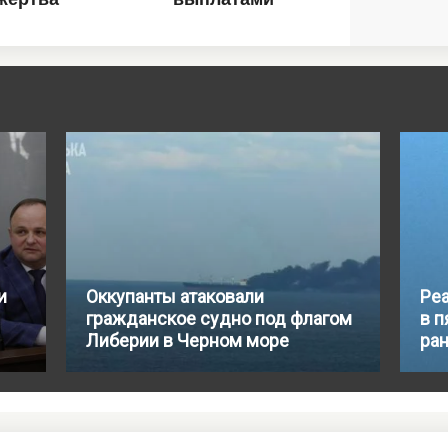
и
Оккупанты атаковали
Ре
гражданское судно под флагом
в п
Либерии в Черном море
ра