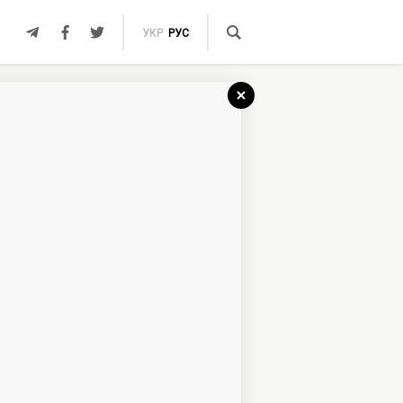
УКР
РУС