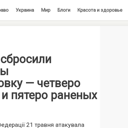
раво
Украина
Мир
Блоги
Красота и здоровье
 сбросили
бы
овку — четверо
 и пятеро раненых
Федерації 21 травня атакувала