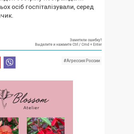
ьох осіб госпіталізували, серед
пчик.
Заметили ошибку?
Выделите и нажмите Ctrl / Cmd + Enter
#Агрессия России