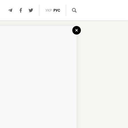
УКР
РУС