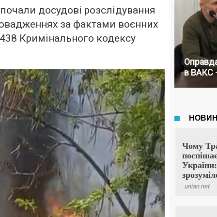
зпочали досудові розслідування
ровадженнях за фактами воєнних
. 438 Кримінального кодексу
Оправда
в ВАКС 