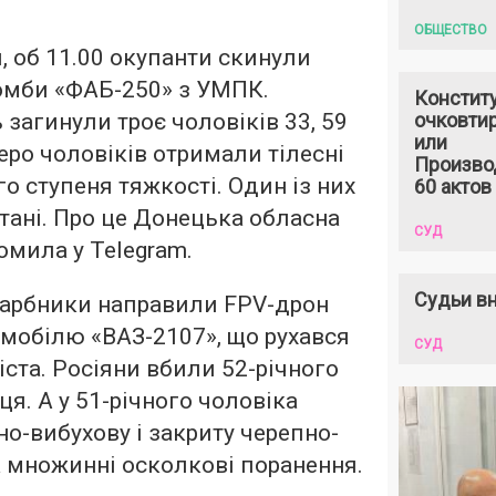
ОБЩЕСТВО
я, об 11.00 окупанти скинули
бомби «ФАБ-250» з УМПК.
Констит
 загинули троє чоловіків 33, 59
очковтир
или
веро чоловіків отримали тілесні
Произво
о ступеня тяжкості. Один із них
60 актов
стані. Про це Донецька обласна
СУД
омила у Telegram.
Судьи вн
гарбники направили FPV-дрон
мобілю «ВАЗ-2107», що рухався
СУД
іста. Росіяни вбили 52-річного
я. А у 51-річного чоловіка
но-вибухову і закриту черепно-
 множинні осколкові поранення.