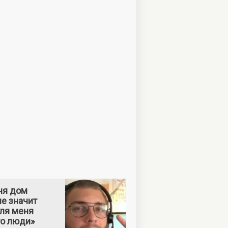
ня дом
е значит
Для меня
то люди»