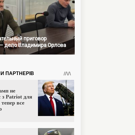
тельный приговор
— дело Владимира Орлова