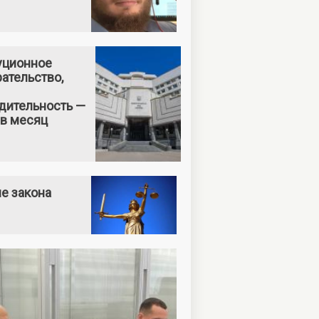
уционное
ательство,
дительность —
 в месяц
е закона