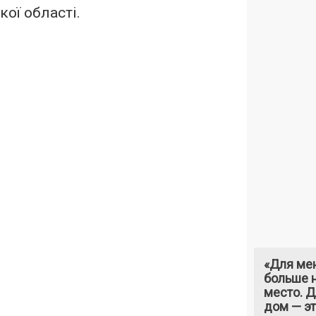
ої області.
«Для ме
больше н
место. 
дом — э