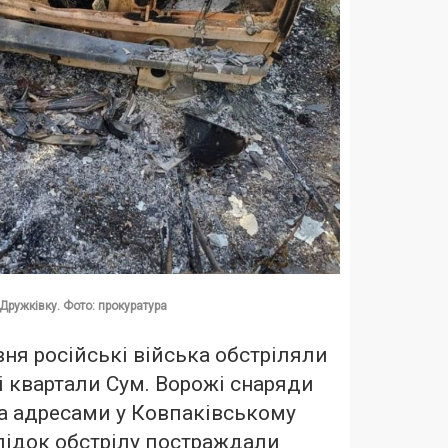
Дружківку. Фото: прокуратура
вня російські війська обстріляли
ві квартали Сум. Ворожі снаряди
а адресами у Ковпаківському
слідок обстрілу постраждали