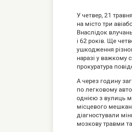
У четвер, 21 травн
на місто три авіа
Внаслідок влучань
і 62 років. Ще чет
ушкодження різног
наразі у важкому 
прокуратура повід
А через годину за
по легковому авто
однією з вулиць м
місцевого мешканц
діагностували мін
мозкову травми та