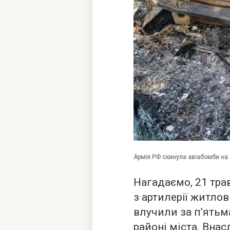
Армія РФ скинула авіабомби на 
Нагадаємо, 21 тра
з артилерії житло
влучили за п’ятьм
районі міста. Вна