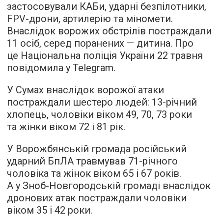
застосовували КАБи, ударні безпілотники,
FPV-дрони, артилерію та міномети.
Внаслідок ворожих обстрілів постраждали
11 осіб, серед поранених — дитина. Про
це Національна поліція України 22 травня
повідомила у Telegram.
У Сумах внаслідок ворожої атаки
постраждали шестеро людей: 13-річний
хлопець, чоловіки віком 49, 70, 73 роки
та жінки віком 72 і 81 рік.
У Ворожбянській громада російський
ударний БпЛА травмував 71-річного
чоловіка та жінок віком 65 і 67 років.
А у Зноб-Новгородській громаді внаслідок
дронових атак постраждали чоловіки
віком 35 і 42 роки.