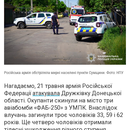
Російська армія обстріляла мирні населені пункти Сумщини. Фото: НПУ
Нагадаємо, 21 травня армія Російської
Федерації
атакувала
Дружківку Донецької
області. Окупанти скинули на місто три
авіабомби «ФАБ-250» з УМПК. Внаслідок
влучань загинули троє чоловіків 33, 59 і 62
років. Ще четверо чоловіків отримали
тілесні ушкодження різного ступеня