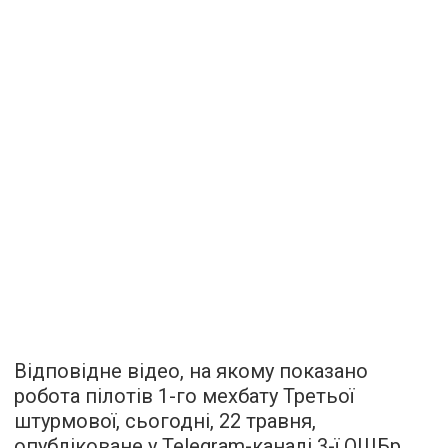
Відповідне відео, на якому показано
робота пілотів 1-го мехбату Третьої
штурмової, сьогодні, 22 травня,
опубліковане у Telegram-каналі 3-ї ОШБр.