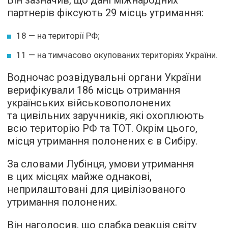
Він зазначив, що дані міжнародних
партнерів фіксують 29 місць утримання:
18 — на території РФ;
11 — на тимчасово окупованих територіях України.
Водночас розвідувальні органи України
верифікували 186 місць отримання
українських військовополонених
та цивільних заручників, які охоплюють
всю територію РФ та ТОТ. Окрім цього,
місця утримання полонених є в Сибіру.
За словами Лубінця, умови утримання
в цих місцях майже однакові,
неприлаштовані для цивілізованого
утримання полонених.
Він наголосив, що слабка реакція світу