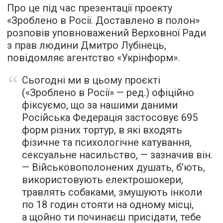
Про це під час презентації проекту
«Зроблено в Росії. Доставлено в полон»
розповів уповноважений Верховної Ради
з прав людини Дмитро Лубінець,
повідомляє агентство «Укрінформ».
Сьогодні ми в цьому проєкті
(«Зроблено в Росії» — ред.) офіційно
фіксуємо, що за нашими даними
Російська Федерація застосовує 695
форм різних тортур, в які входять
фізичне та психологічне катування,
сексуальне насильство, — зазначив він.
— Військовополонених душать, б’ють,
використовують електрошокери,
травлять собаками, змушують інколи
по 18 годин стояти на одному місці,
а щойно ти починаєш присідати, тебе