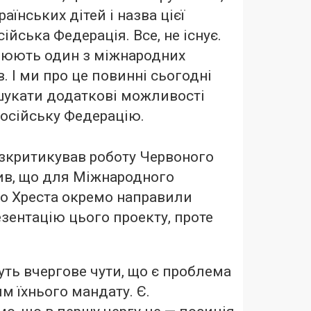
аїнських дітей і назва цієї
ійська Федерація. Все, не існує.
цюють один з міжнародних
в. І ми про це повинні сьогодні
 шукати додаткові можливості
Російську Федерацію.
зкритикував роботу Червоного
чив, що для Міжнародного
го Хреста окремо направили
зентацію цього проекту, проте
уть вчергове чути, що є проблема
м їхнього мандату. Є.