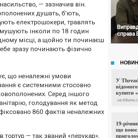
насильство, — зазначив він.
полонених душать, б’ють,
ують електрошокери, травлять
Виправд
змушують інколи по 18 годин
справа 
дному місці, а щойно ти починаєш
тебе зразу починають фізично
є, що неналежні умови
вання є системними стосовно
ковополонених. Серед іншого
анітарію, голодування як метод
фіксовано 860 фактів неналежних
в тортур — так званий «перукар»,