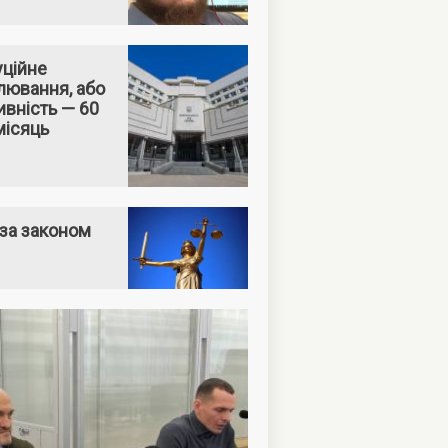
уційне
лювання, або
вність — 60
місяць
за законом