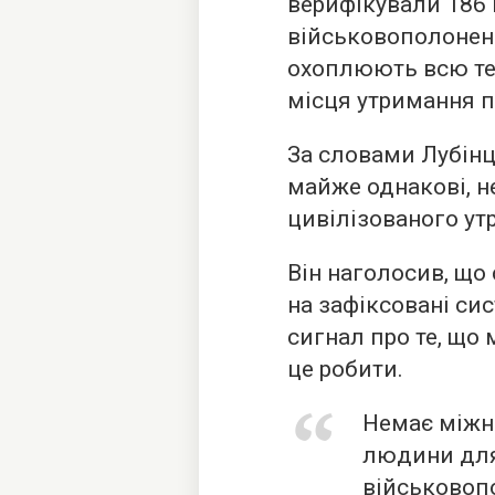
верифікували 186 
військовополонени
охоплюють всю тер
місця утримання п
За словами Лубінц
майже однакові, 
цивілізованого ут
Він наголосив, що 
на зафіксовані сис
сигнал про те, що
це робити.
Немає міжн
людини для 
військовопо