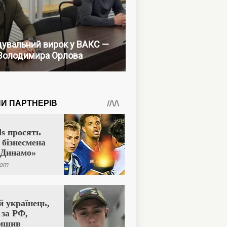
увальний вирок у ВАКС —
Володимира Орлова