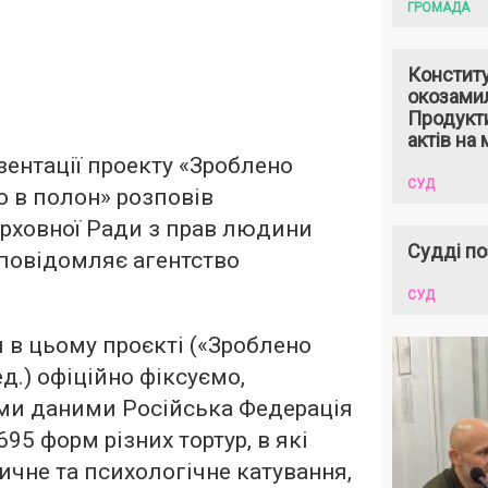
ГРОМАДА
Констит
окозами
Продукти
актів на 
зентації проекту «Зроблено
СУД
о в полон» розповів
рховної Ради з прав людини
Судді по
повідомляє агентство
СУД
 в цьому проєкті («Зроблено
ед.) офіційно фіксуємо,
ми даними Російська Федерація
695 форм різних тортур, в які
ичне та психологічне катування,