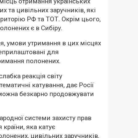
місць отримання українських
х та цивільних заручників, які
иторію РФ та ТОТ. Окрім цього,
олонених є в Сибіру.
я, умови утримання в цих місцях
неприлаштовані для
римання полонених.
слабка реакція світу
тематичні катування, дає Росії
 можна безкарно продовжувати
ародної системи захисту прав
країни, яка катує
лонених, цивільних заручників,