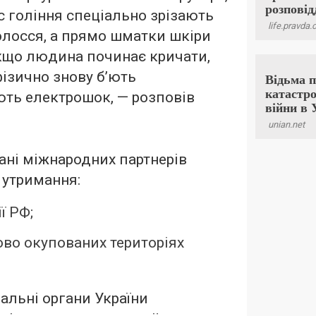
с гоління спеціально зрізають
олосся, а прямо шматки шкіри
Якщо людина починає кричати,
 фізично знову б’ють
ють електрошок, — розповів
дані міжнародних партнерів
 утримання:
ї РФ;
ово окупованих територіях
альні органи України