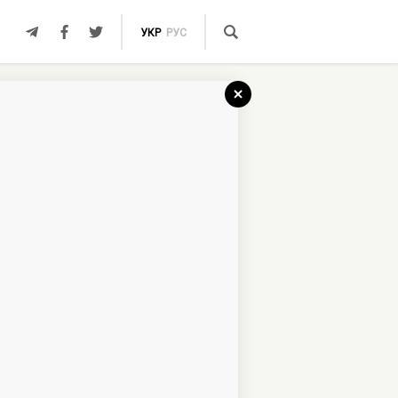
УКР
РУС