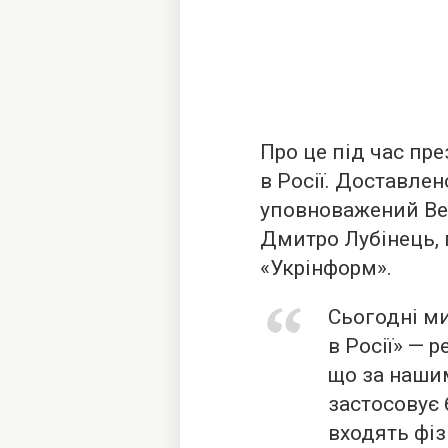
Про це під час пре
в Росії. Доставлен
уповноважений Ве
Дмитро Лубінець, 
«Укрінформ».
Сьогодні ми
в Росії» — р
що за наши
застосовує 
входять фіз