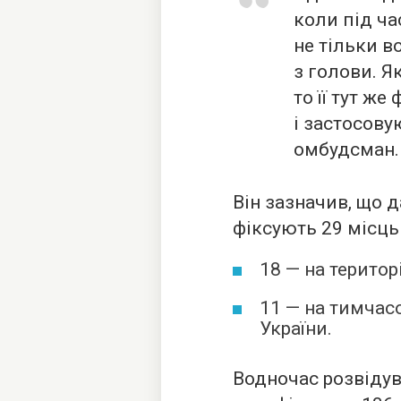
коли під ча
не тільки в
з голови. 
то її тут же
і застосову
омбудсман.
Він зазначив, що 
фіксують 29 місць
18 — на територі
11 — на тимчас
України.
Водночас розвідув