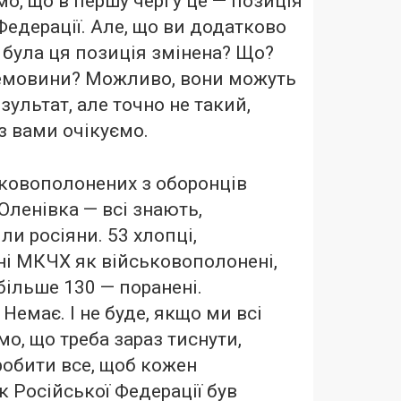
о, що в першу чергу це — позиція
Федерації. Але, що ви додатково
 була ця позиція змінена? Що?
емовини? Можливо, вони можуть
зультат, але точно не такий,
з вами очікуємо.
ковополонених з оборонців
Оленівка — всі знають,
ли росіяни. 53 хлопці,
ні МКЧХ як військовополонені,
 більше 130 — поранені.
 Немає. І не буде, якщо ми всі
мо, що треба зараз тиснути,
робити все, щоб кожен
 Російської Федерації був