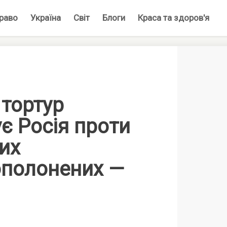
раво
Україна
Світ
Блоги
Краса та здоров'я
 тортур
є Росія проти
их
ополонених —