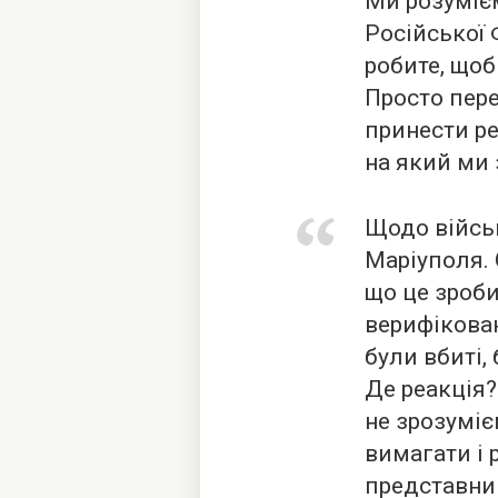
Ми розумієм
Російської 
робите, щоб
Просто пер
принести ре
на який ми 
Щодо війсь
Маріуполя. 
що це зроби
верифікова
були вбиті,
Де реакція?
не зрозуміє
вимагати і 
представник