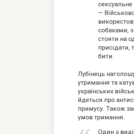
сексуальне 
— Військово
використов
собаками, 
стояти на о
присідати, 
бити.
Лубінець наголошу
утримання та кату
українських війсь
йдеться про антис
примусу. Також за
умов тримання.
Один з виді