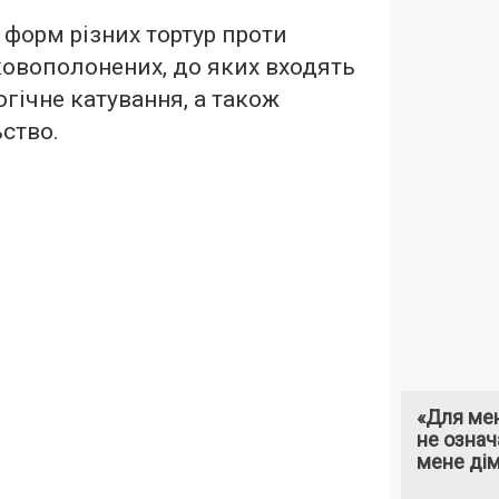
 форм різних тортур проти
ковополонених, до яких входять
огічне катування, а також
ство.
«Для мен
не означ
мене ді