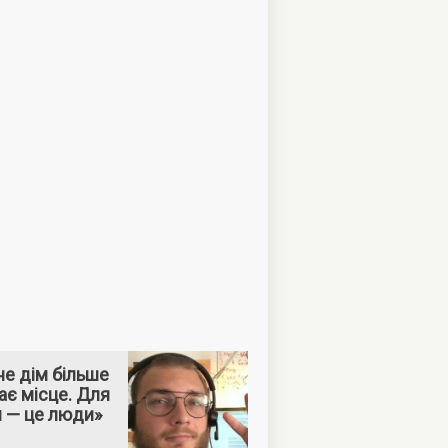
е дім більше
ає місце. Для
м — це люди»