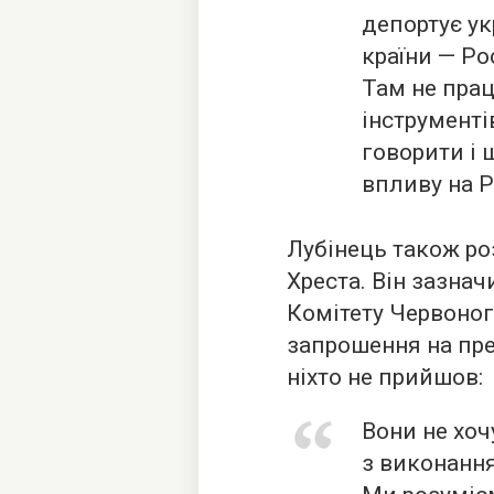
депортує укр
країни — Рос
Там не пра
інструменті
говорити і
впливу на 
Лубінець також ро
Хреста. Він зазна
Комітету Червоно
запрошення на пре
ніхто не прийшов:
Вони не хоч
з виконання