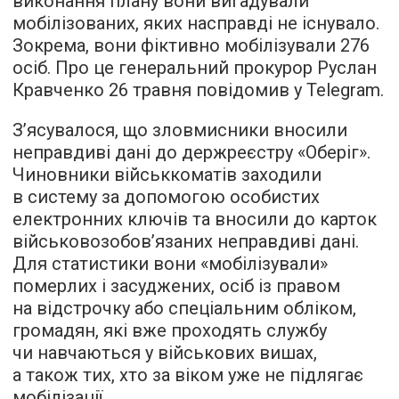
виконання плану вони вигадували
мобілізованих, яких насправді не існувало.
Зокрема, вони фіктивно мобілізували 276
осіб. Про це генеральний прокурор Руслан
Кравченко 26 травня повідомив у Telegram.
З’ясувалося, що зловмисники вносили
неправдиві дані до держреєстру «Оберіг».
Чиновники військкоматів заходили
в систему за допомогою особистих
електронних ключів та вносили до карток
військовозобов’язаних неправдиві дані.
Для статистики вони «мобілізували»
померлих і засуджених, осіб із правом
на відстрочку або спеціальним обліком,
громадян, які вже проходять службу
чи навчаються у військових вишах,
а також тих, хто за віком уже не підлягає
мобілізації.