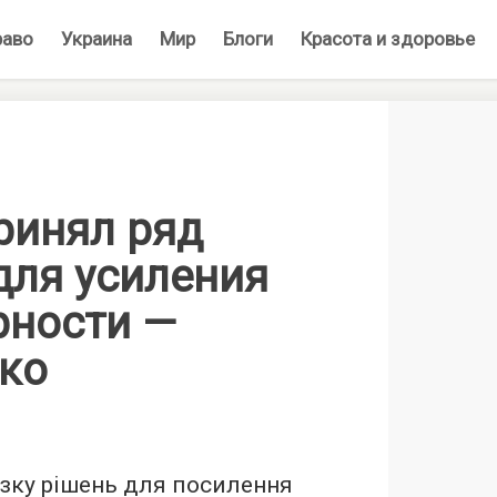
раво
Украина
Мир
Блоги
Красота и здоровье
ринял ряд
для усиления
рности —
ко
зку рішень для посилення