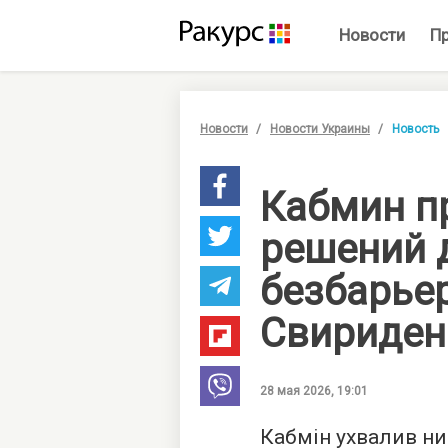
Новости
П
Новости
Новости Украины
Новость
Кабмин п
решений 
безбарье
Свириден
28 мая 2026, 19:01
Кабмін ухвалив ни