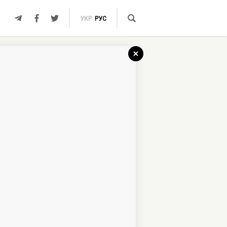
УКР
РУС