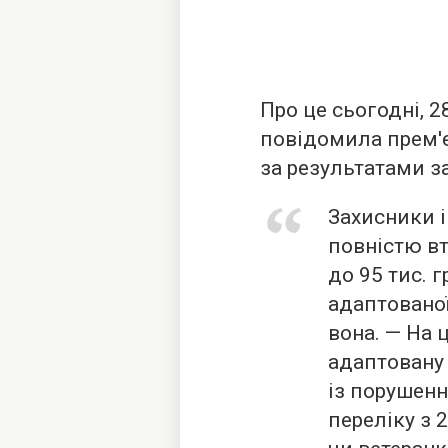
Про це сьогодні, 2
повідомила прем'
за результатами з
Захисники і
повністю вт
до 95 тис. 
адаптованої
вона. — На 
адаптовану
із порушенн
переліку з 