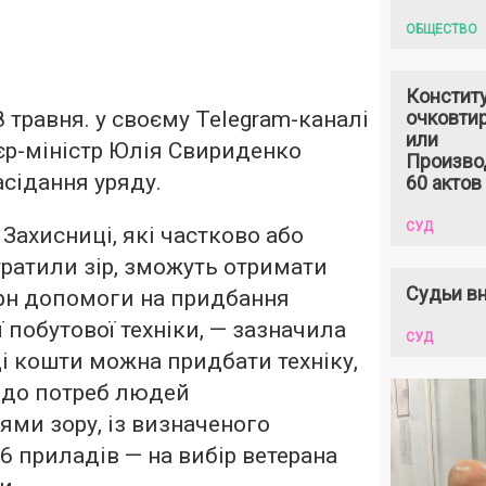
ОБЩЕСТВО
Констит
8 травня. у своєму Telegram-каналі
очковтир
или
єр-міністр Юлія Свириденко
Произво
асідання уряду.
60 актов
СУД
 Захисниці, які частково або
ратили зір, зможуть отримати
Судьи вн
грн допомоги на придбання
 побутової техніки, — зазначила
СУД
ці кошти можна придбати техніку,
 до потреб людей
ями зору, із визначеного
26 приладів — на вибір ветерана