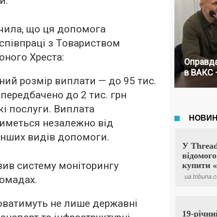
и.
чила, що ця допомога
співпраці з Товариством
оного Хреста:
Оправда
в ВАКС 
ий розмір виплати — до 95 тис.
 передбачено до 2 тис. грн
кі послуги. Виплата
иметься незалежно від
інших видів допомоги.
вив систему моніторингу
ромадах.
юватимуть не лише державні