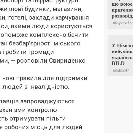
ранспорт та інфраструктурні
й житлові будинки, магазини,
ки, готелі, заклади харчування
віси, якими люди користуються
допоможе комплексно бачити
ан безбар'єрності міського
 і робити громади
ми, — розповіли Свириденко.
ні нові правила для підтримки
 людей з інвалідністю.
давців запроваджуються
механізми контролю
сть отримувати пільги
ня робочих місць для людей