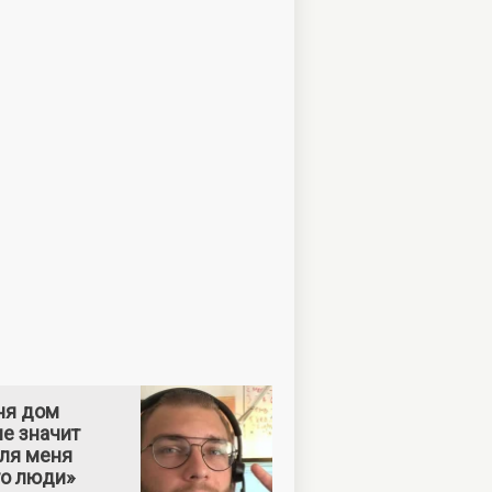
ня дом
е значит
Для меня
то люди»