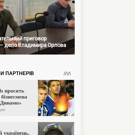
тельный приговор
— дело Владимира Орлова