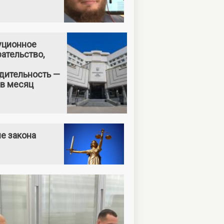
уционное
ательство,
дительность —
 в месяц
е закона