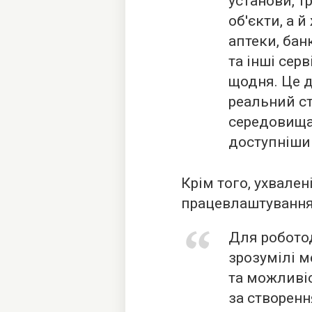
установи, т
об'єкти, а 
аптеки, бан
та інші сер
щодня. Це 
реальний ст
середовища
доступніши
Крім того, ухвале
працевлаштування
Для робото
зрозумілі 
та можливі
за створен