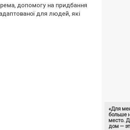
окрема, допомогу на придбання
 адаптованої для людей, які
«Для ме
больше н
место. 
дом — э