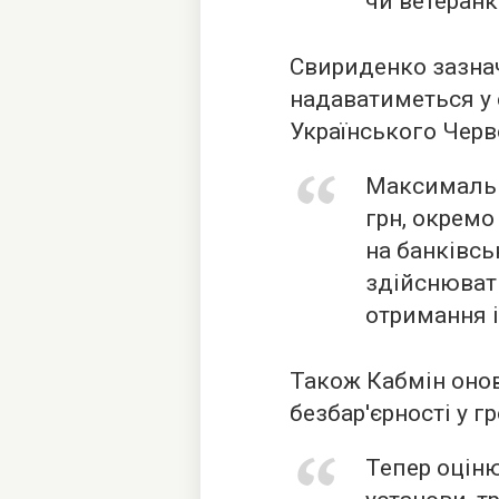
чи ветеранк
Свириденко зазна
надаватиметься у 
Українського Черв
Максимальн
грн, окремо
на банківсь
здійснюват
отримання 
Також Кабмін оно
безбар'єрності у г
Тепер оцін