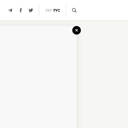
УКР
РУС