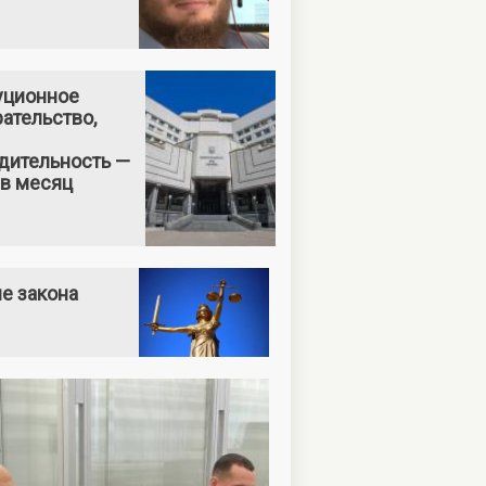
уционное
ательство,
дительность —
 в месяц
е закона