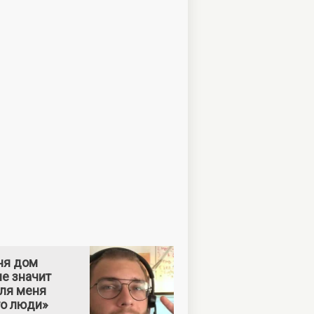
ня дом
е значит
Для меня
то люди»