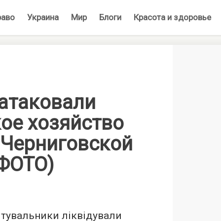
раво
Украина
Мир
Блоги
Красота и здоровье
атаковали
ое хозяйство
 Черниговской
(ФОТО)
ятувальники ліквідували