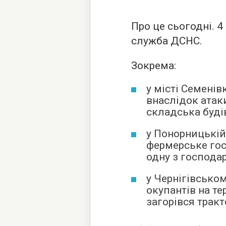
Про це сьогодні. 4
служба ДСНС.
Зокрема:
у місті Семені
внаслідок атак
складська буді
у Понорницькій
фермерське гос
одну з господа
у Чернігівськом
окупантів на т
загорівся тракт