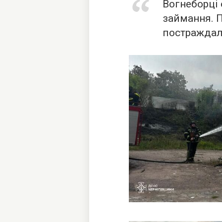
Вогнеборці 
займання. 
постраждали