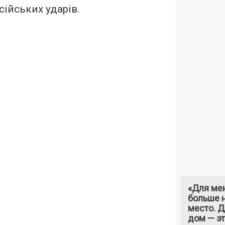
сійських ударів.
«Для ме
больше н
место. 
дом — э