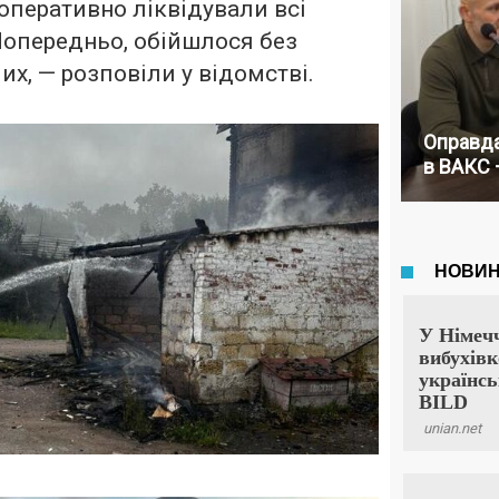
оперативно ліквідували всі
Попередньо, обійшлося без
х, — розповіли у відомстві.
Оправда
в ВАКС 