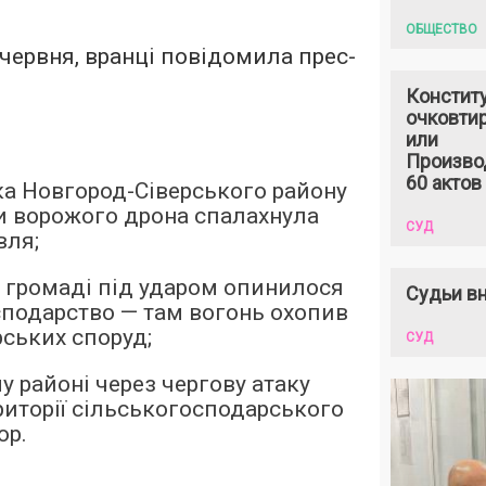
ОБЩЕСТВО
 червня, вранці повідомила прес-
Констит
очковтир
или
Произво
60 актов
вка Новгород-Сіверського району
и ворожого дрона спалахнула
СУД
вля;
 громаді під ударом опинилося
Судьи вн
подарство — там вогонь охопив
рських споруд;
СУД
у районі через чергову атаку
ериторії сільськогосподарського
ор.