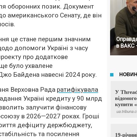
для оборонних позик. Документ
до американського Сенату, де він
осів.
ення це стане першим значним
Оправда
в ВАКС 
одо допомоги Україні з часу
проекту про додаткове
 ще було ухвалене
Джо Байдена навесні 2024 року.
вня Верховна Рада
ратифікувала
адання Україні кредиту у 90 млрд
озволить залучити фінансову
союзу в 2026—2027 роках. Гроші
криття дефіциту держбюджету,
табільність та посилення