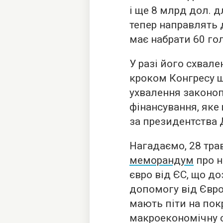
і ще 8 млрд дол. 
тепер направлять 
має набрати 60 гол
У разі його схвал
кроком Конгресу щ
ухвалення законо
фінансування, яке
за президентства 
Нагадаємо, 28 тра
меморандум
про н
євро від ЄС, що д
допомогу від Євро
мають піти на по
макроекономічну с