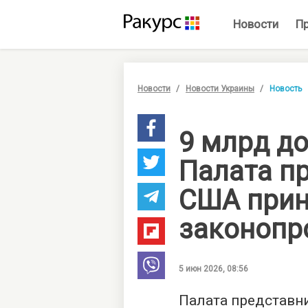
Новости
П
Новости
Новости Украины
Новость
9 млрд до
Палата п
США прин
законопр
5 июн 2026, 08:56
Палата представн