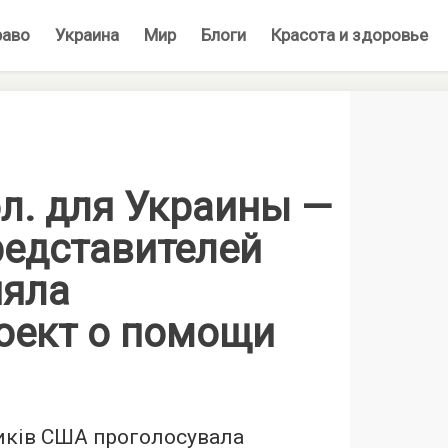
раво
Украина
Мир
Блоги
Красота и здоровье
л. для Украины —
редставителей
яла
оект о помощи
иків США проголосувала