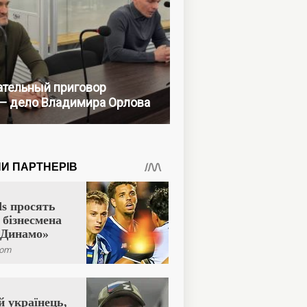
тельный приговор
— дело Владимира Орлова