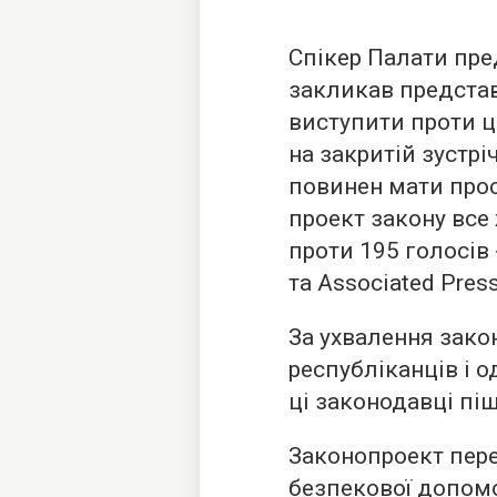
Спікер Палати пр
закликав представ
виступити проти ц
на закритій зустр
повинен мати прос
проект закону все
проти 195 голосів
та Associated Press
За ухвалення зако
республіканців і 
ці законодавці піш
Законопроект пер
безпекової допомо