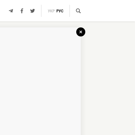
УКР
РУС