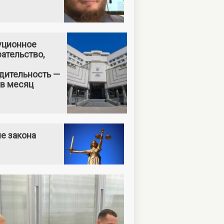
уционное
ательство,
дительность —
 в месяц
е закона