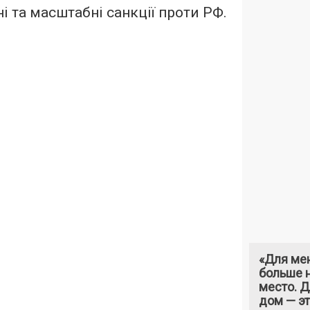
і та масштабні санкції проти РФ.
«Для ме
больше н
место. 
дом — э