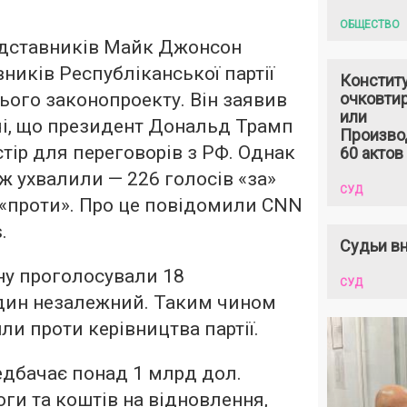
ОБЩЕСТВО
едставників Майк Джонсон
ників Республіканської партії
Констит
ього законопроекту. Він заявив
очковтир
или
ічі, що президент Дональд Трамп
Произво
тір для переговорів з РФ. Однак
60 актов
 ж ухвалили — 226 голосів «за»
СУД
 «проти». Про це повідомили CNN
.
Судьи вн
ну проголосували 18
СУД
один незалежний. Таким чином
ли проти керівництва партії.
едбачає понад 1 млрд дол.
ги та коштів на відновлення,