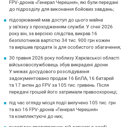
FPV-дронів «Генерал Черешня», які були передані
до підрозділу для виконання бойових завдань;
підозрюваний мав доступ до цього майна
у зв’язку з проходженням служби. У січні 2026
року він, за версією слідства, викрав 16
безпілотників вартістю 34 тис. 900 грн кожен
та вирішив продати їх для особистого збагачення;
30 травня 2026 року поблизу Харківської області
військовослужбовець збув викрадені дрони.
У межах досудового розслідування
задокументовано продаж 16 БпЛА, 16 батарей
та 17 антен до FPV за 105 тис. гривень. Після
передачі грошей його затримали правоохоронці;
під час огляду місця події вилучено 105 тис. грн
та всі 16 FPV-дронів «Генерал Черешня»
та комплектуючі до них;
внаслідок протиправних дій державі в особі