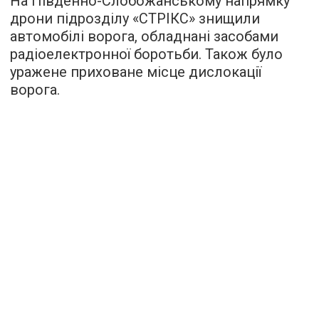
На Південно-Слобожанському напрямку
дрони підрозділу «СТРІКС» знищили
автомобілі ворога, обладнані засобами
радіоелектронної боротьби. Також було
уражене приховане місце дислокації
ворога.