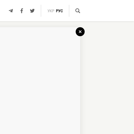
УКР
РУС