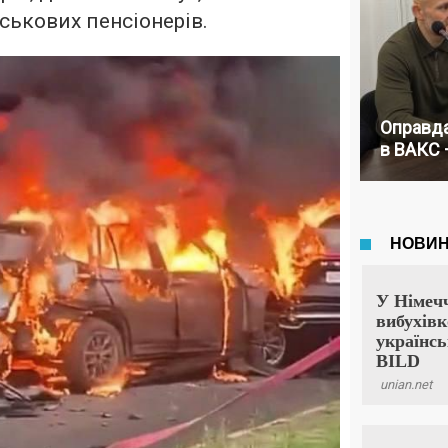
ськових пенсіонерів.
Оправда
в ВАКС 