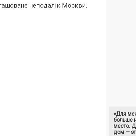
зташоване неподалік Москви.
«Для ме
больше н
место. 
дом — э