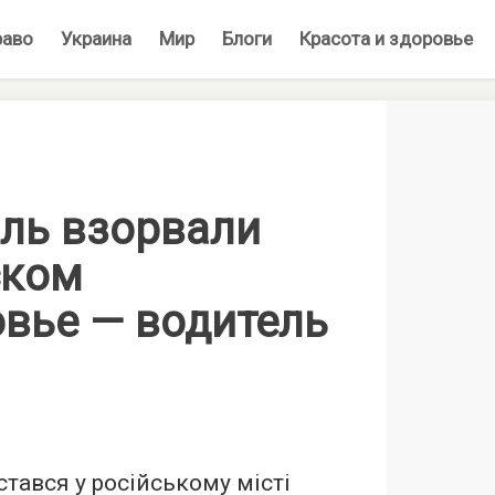
раво
Украина
Мир
Блоги
Красота и здоровье
ль взорвали
ском
вье — водитель
стався у російському місті