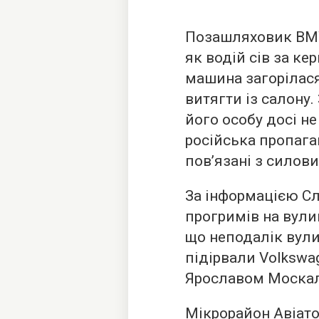
Позашляховик BMW
як водій сів за ке
машина загорілася,
витягти із салону
його особу досі н
російська пропаган
пов’язані з силов
За інформацією Слі
прогримів на вули
що неподалік вулиц
підірвали Volkswa
Ярославом Моска
Мікрорайон Авіато