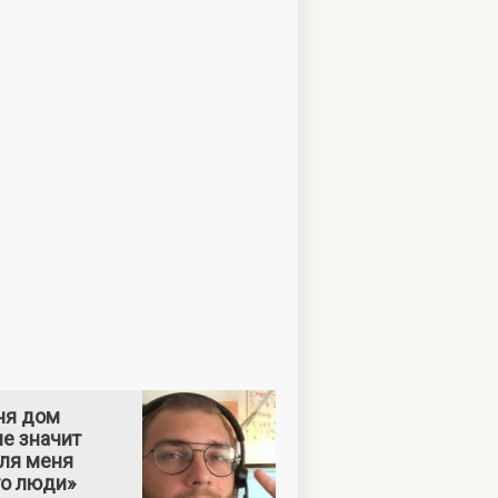
ня дом
е значит
Для меня
то люди»