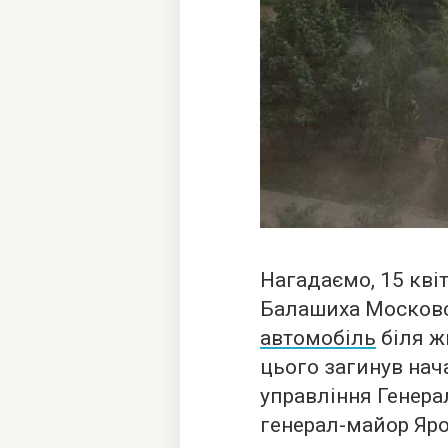
Нагадаємо, 15 квіт
Балашиха Московс
автомобіль
біля ж
цього загинув на
управління Генера
генерал-майор Яр