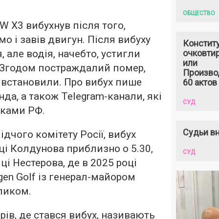
ОБЩЕСТВО
 X3 вибухнув після того,
рмо і завів двигун. Після вибуху
Констит
 але водія, начебто, устигли
очковтир
или
. Згодом постраждалий помер,
Произво
е встановили. Про вибух пише
60 актов
да, а також Telegram-канали, які
СУД
иками РФ.
Судьи вн
дчого комітету Росії, вибух
ці Колдунова приблизно о 5.30,
СУД
і Нестерова, де в 2025 році
gen Golf із генерал-майором
ликом.
рів, де стався вибух, називають