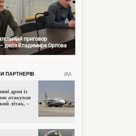
тельный приговор
— дело Владимира Орлова