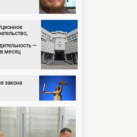
уционное
ательство,
дительность —
 в месяц
е закона