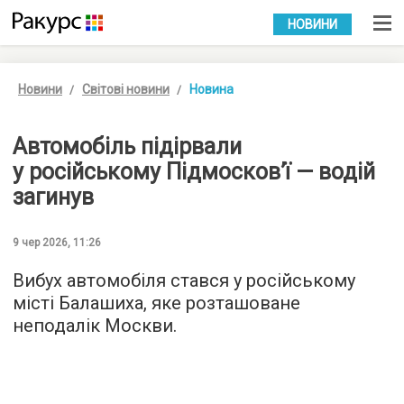
УКР
РУС
НОВИНИ
Новини
Світові новини
Новина
Автомобіль підірвали
у російському Підмосков’ї — водій
загинув
9 чер 2026, 11:26
Вибух автомобіля стався у російському
місті Балашиха, яке розташоване
неподалік Москви.