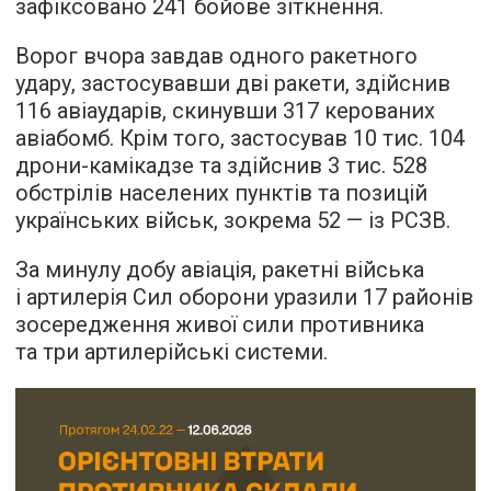
зафіксовано 241 бойове зіткнення.
Ворог вчора завдав одного ракетного
удару, застосувавши дві ракети, здійснив
116 авіаударів, скинувши 317 керованих
авіабомб. Крім того, застосував 10 тис. 104
дрони-камікадзе та здійснив 3 тис. 528
обстрілів населених пунктів та позицій
українських військ, зокрема 52 — із РСЗВ.
За минулу добу авіація, ракетні війська
і артилерія Сил оборони уразили 17 районів
зосередження живої сили противника
та три артилерійські системи.