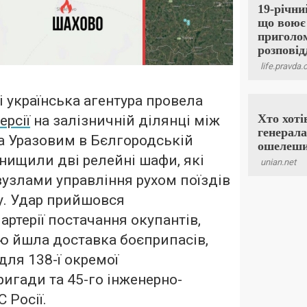
і українська агентура провела
ерсії
на залізничній ділянці між
а Уразовим в Бєлгородській
знищили дві релейні шафи, які
узлами управління рухом поїздів
у. Удар прийшовся
артерії постачання окупантів,
ю йшла доставка боєприпасів,
 для 138-ї окремої
ригади та 45-го інженерно-
 Росії.