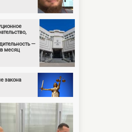
уционное
ательство,
дительность —
 в месяц
е закона