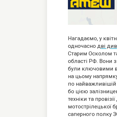
Нагадаємо, у квітн
одночасно
дві див
Старим Осколом т
області РФ. Вони 
були ключовими в
на цьому напрямк
по найважливішій 
бо цією залізнице
техніки та провізії
мотострілецької б
саперного полку ЗС