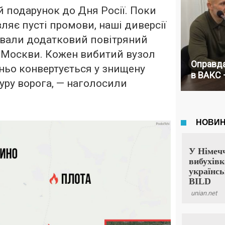
 подарунок до Дня Росії. Поки
ляє пусті промови, наші диверсії
ували додатковий повітряний
 Москви. Кожен вибитий вузол
Оправда
ньо конвертується у знищену
в ВАКС 
уру ворога, — наголосили