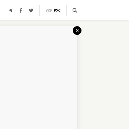
УКР
РУС