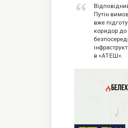
Відповідний
Путін вимов
вже підгот
коридор до
безпосеред
інфраструкт
в «АТЕШ».