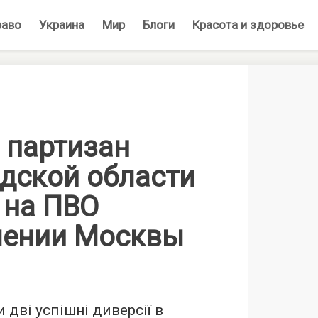
раво
Украина
Мир
Блоги
Красота и здоровье
 партизан
одской области
 на ПВО
лении Москвы
 дві успішні диверсії в