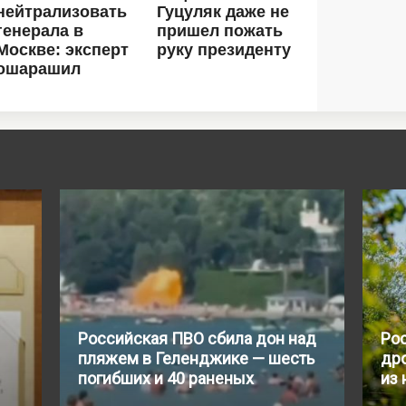
Российская ПВО сбила дон над
Рос
пляжем в Геленджике — шесть
др
погибших и 40 раненых
из 