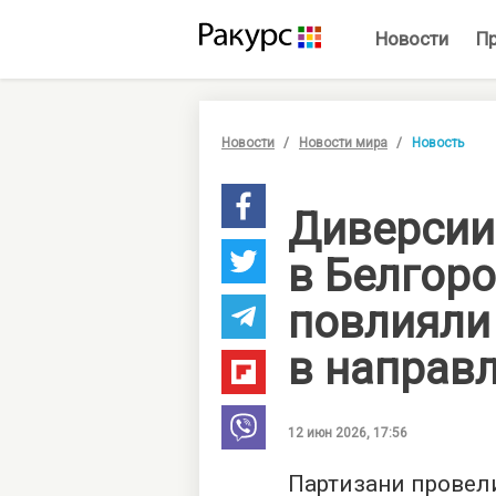
Новости
П
Новости
Новости мира
Новость
Диверсии
в Белгор
повлияли
в направ
12 июн 2026, 17:56
Партизани провели