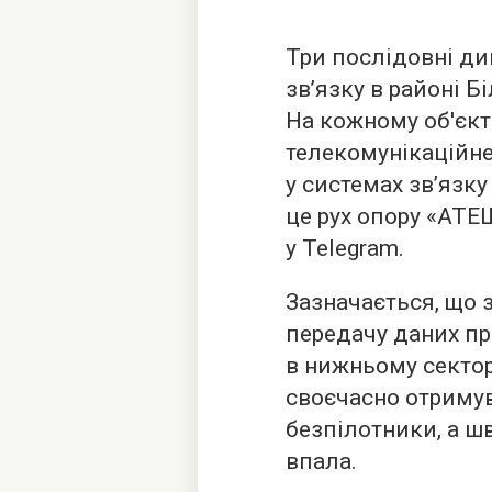
Три послідовні див
зв’язку в районі Б
На кожному об'єкт
телекомунікаційне
у системах зв’язку
це рух опору «АТЕ
у Telegram.
Зазначається, що 
передачу даних пр
в нижньому сектор
своєчасно отриму
безпілотники, а ш
впала.