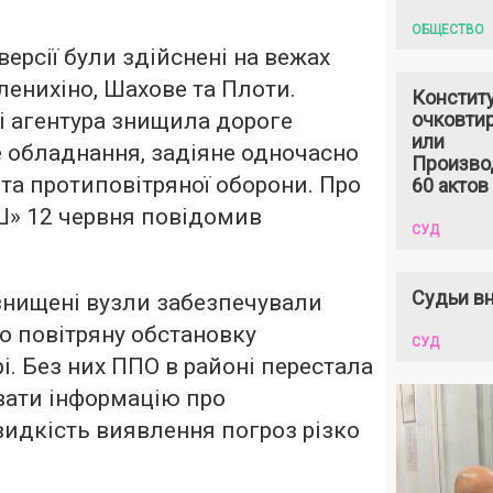
ОБЩЕСТВО
ерсії були здійснені на вежах
іленихіно, Шахове та Плоти.
Констит
і агентура знищила дороге
очковтир
или
 обладнання, задіяне одночасно
Произво
 та протиповітряної оборони. Про
60 актов
Ш» 12 червня повідомив
СУД
Судьи вн
знищені вузли забезпечували
о повітряну обстановку
СУД
і. Без них ППО в районі перестала
вати інформацію про
видкість виявлення погроз різко