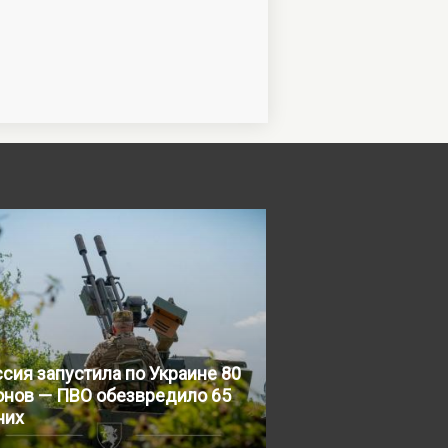
сия запустила по Украине 80
онов — ПВО обезвредило 65
них