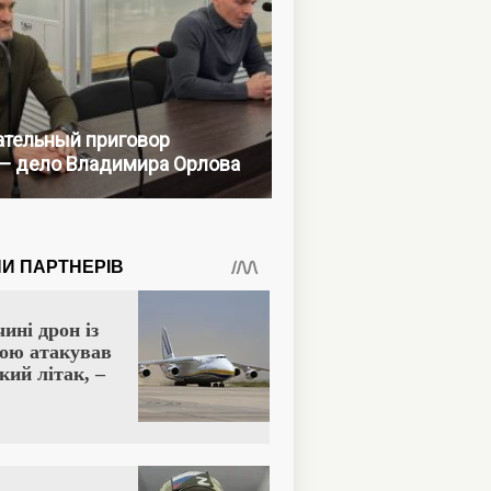
тельный приговор
— дело Владимира Орлова