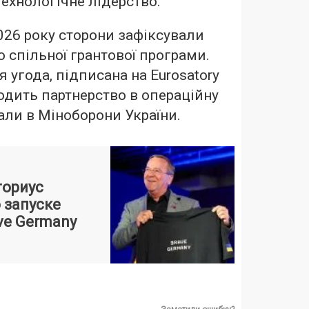
технологічне лідерство.
026 року сторони зафіксували
 спільної грантової програми.
 угода, підписана на Eurosatory
одить партнерство в операційну
али в Міноборони України.
ториус
 запуске
ve Germany