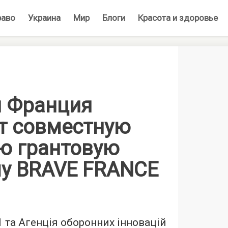
раво
Украина
Мир
Блоги
Красота и здоровье
и Франция
т совместную
ю грантовую
у BRAVE FRANCE
1 та Агенція оборонних інновацій