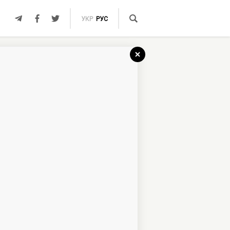
УКР
РУС