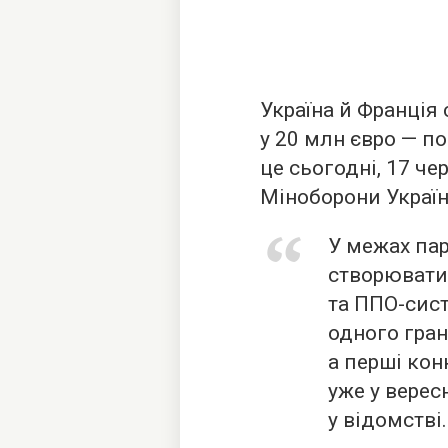
Україна й Франці
у 20 млн євро — по
це сьогодні, 17 ч
Міноборони Україн
У межах пар
створюватим
та ППО-сис
одного гран
а перші кон
уже у верес
у відомстві.