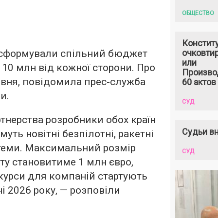
ОБЩЕСТВО
Констит
я сформували спільний бюджет
очковтир
или
 10 млн від кожної сторони. Про
Произво
ервня, повідомила прес-служба
60 актов
и.
СУД
тнерства розробники обох країн
Судьи вн
уть новітні безпілотні, ракетні
теми. Максимальний розмір
СУД
ту становитиме 1 млн євро,
курси для компаній стартують
ні 2026 року, — розповіли