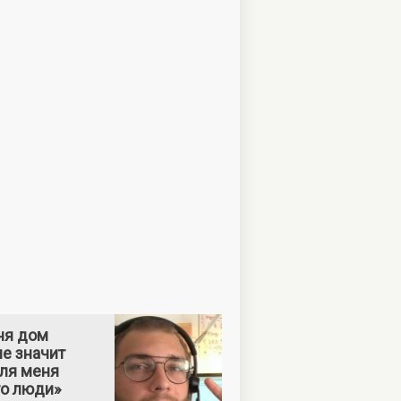
ня дом
е значит
Для меня
то люди»