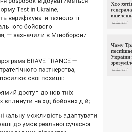
ння розробок відбуватиметься
рму Test in Ukraine,
ь верифікувати технології
еального бойового
ня, — зазначили в Міноборони
 програма BRAVE FRANCE —
тратегічного партнерства,
 посилює свої позиції:
рямий доступ до новітніх
х вплинути на хід бойових дій;
нікальну можливість адаптувати
вації до умов реальної сучасної