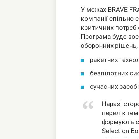
У межах BRAVE FRA
компанії спільно 
критичних потреб 
Програма буде зо
оборонних рішень,
ракетних технол
безпілотних си
сучасних засобі
Наразі стор
перелік тем
формують сп
Selection Bo