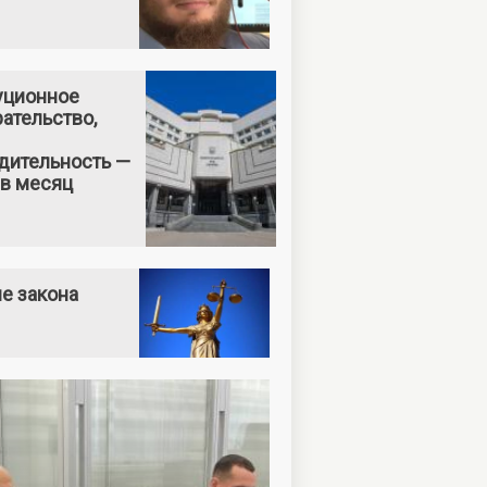
уционное
ательство,
дительность —
 в месяц
е закона