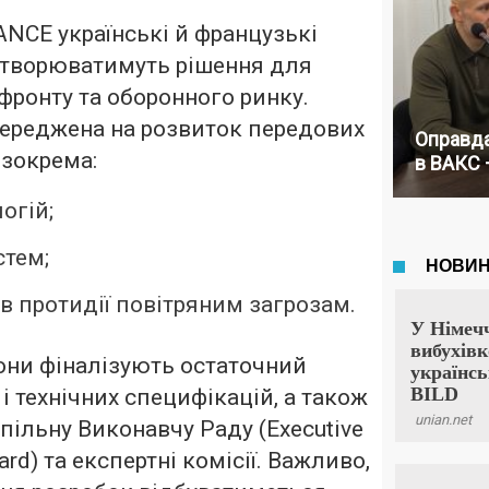
NCE українські й французькі
створюватимуть рішення для
фронту та оборонного ринку.
середжена на розвиток передових
Оправда
 зокрема:
в ВАКС 
огій;
стем;
в протидії повітряним загрозам.
они фіналізують остаточний
 і технічних специфікацій, а також
ільну Виконавчу Раду (Executive
ard) та експертні комісії. Важливо,