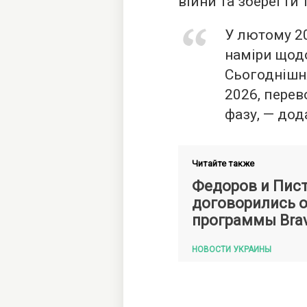
війни та зберегти 
У лютому 2
наміри щодо
Сьогоднішня
2026, перев
фазу, — дод
Читайте также
Федоров и Пис
договорились о
программы Bra
НОВОСТИ УКРАИНЫ