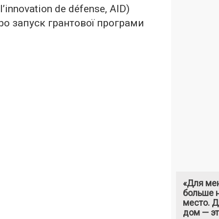
l’innovation de défense, AID)
ро запуск грантової програми
«Для ме
больше н
место. 
дом — э