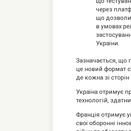
що тестува
через платфо
що дозволит
в умовах р
застосуван
України.
Зазначається, що
це новий формат с
де кожна зі сторін
Україна отримує п
технологій, здатни
Франція отримує у
свої оборонні інно