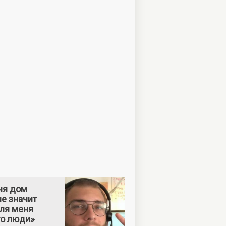
ня дом
е значит
Для меня
то люди»