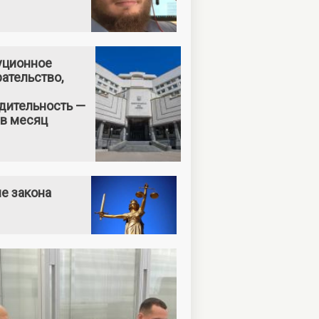
уционное
ательство,
дительность —
 в месяц
е закона