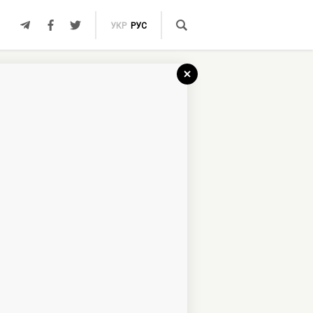
УКР
РУС