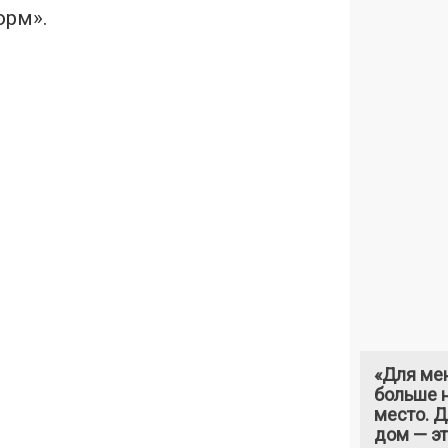
орм».
«Для ме
больше н
место. 
дом — э