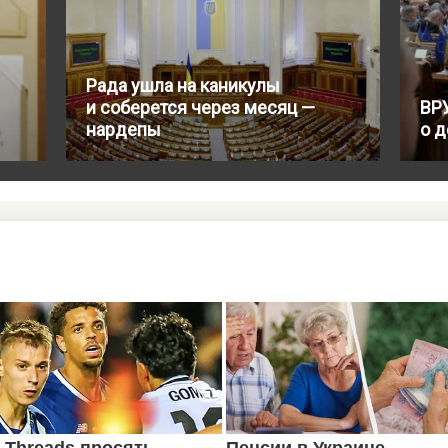
Рада ушла на каникулы
и соберется через месяц —
ВР
нардепы
о 