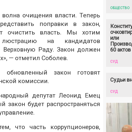
ОБЩЕСТВО
я волна очищения власти. Теперь
редставить поправки в закон,
Констит
ят очистить власть. Мы хотим
очковтир
или
ь люстрацию на кандидатов
Произво
 Верховную Раду. Закон должен
60 актов
х», — отметил Соболев.
СУД
о обновленный закон готовят
Судьи вн
нской комиссии.
СУД
народный депутат Леонид Емец
ый закон будет распространяться
управление.
ем, что часть коррупционеров,