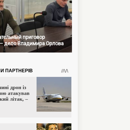
тельный приговор
— дело Владимира Орлова