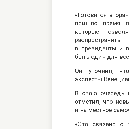
«Готовится втора
пришло время п
которые позвол
распространит
в президенты и в
быть один для все
Он уточнил, чт
эксперты Венециа
В свою очередь 
отметил, что нов
и на местное само
«Это связано с т