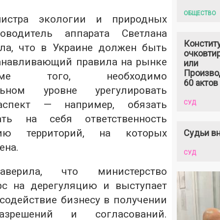
ОБЩЕСТВО
нистра экологии и природных
оводитель аппарата Светлана
Констит
ла, что в Украине должен быть
очковтир
танавливающий правила на рынке
или
Произво
оме того, необходимо
60 актов
льном уровне урегулировать
аспект — например, обязать
СУД
ать на себя ответственность
цию территорий, на которых
Судьи вн
ена.
СУД
верила, что министерство
рс на дерегуляцию и выступает
содействие бизнесу в получении
азрешений и согласований.