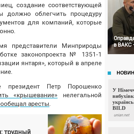
иец, создание соответствующей
ы должно облегчить процедуру
ументов для компаний, которые
онно.
Оправда
в ВАКС 
емя представители Минприроды
аботке законопроекта № 1351-1
зации янтаря», который в апреле
ние.
е президент Петр Порошенко
ить «крышевание»
нелегальной
ообещал аресты
.
: трудный