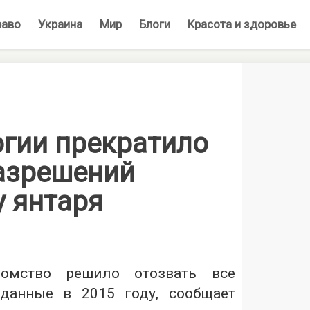
раво
Украина
Мир
Блоги
Красота и здоровье
гии прекратило
азрешений
у янтаря
домство решило отозвать все
ыданные в 2015 году, сообщает