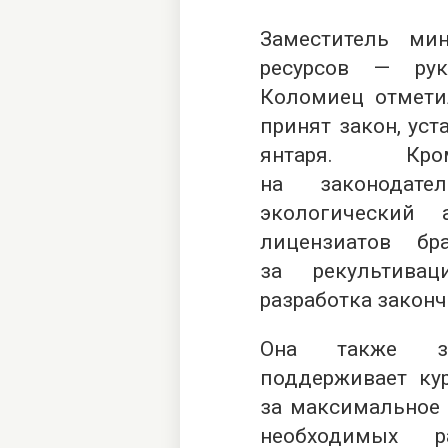
Заместитель ми
ресурсов — рук
Коломиец отмети
принят закон, ус
янтаря. Кр
на законодате
экологический 
лицензиатов бр
за рекультива
разработка законч
Она также за
поддерживает ку
за максимальное 
необходимых р