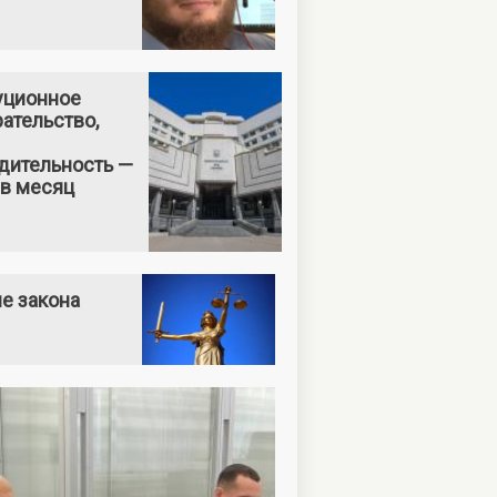
уционное
ательство,
дительность —
 в месяц
е закона