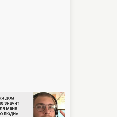
ня дом
е значит
Для меня
то люди»