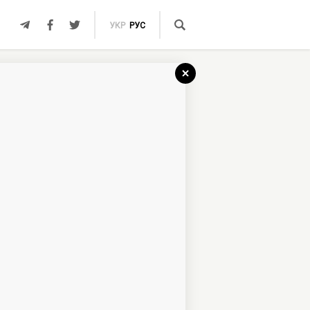
УКР
РУС