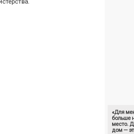
стерства.
«Для ме
больше н
место. 
дом — э