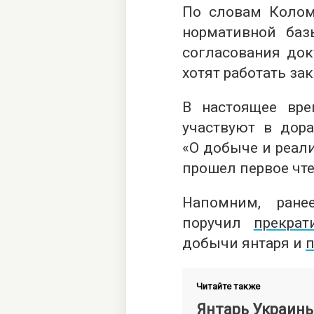
По словам Колом
нормативной баз
согласования док
хотят работать зак
В настоящее вр
участвуют в дор
«О добыче и реали
прошел первое чте
Напомним, ране
поручил
прекрат
добычи янтаря и
п
Читайте также
Янтарь Украины