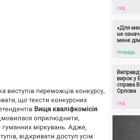
СУД
«Для мен
не означ
мене ді
ГРОМАДА
Виправд
вирок у
справа 
а виступів переможців конкурсу,
Орлова
вати, що тексти конкурсних
СУД
етендентів
Вища кваліфкомісія
ідмовилася оприлюднити,
 гуманних міркувань. Адже,
тупів, відкривати доступ усім