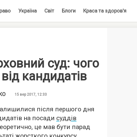
раво
Україна
Світ
Блоги
Краса та здоров'я
ховний суд: чого
 від кандидатів
КО
15 вер 2017, 12:33
залишилися після першого дня
идатів на посади
суддів
Теоретично, це мав бути парад
льтаті жорсткого конкурсу