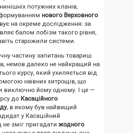
нинішніх потужних кланів,
 формуванням
нового Верховного
овує на окреме дослідження: за
ляє балом лобізм такого рівня,
авіть старожили системи.
начну частину запитань товариш
в, немов далеко не найкращий на
тього курсу, який ухиляється від
омогою наївних хитрощів, що
 виключно йому одному. І це —
рсу до
Касаційного
уду
, в якому був найвищий
ндидат у Касаційний
 не зміг пригадати
жодного