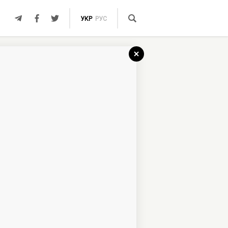
УКР
РУС