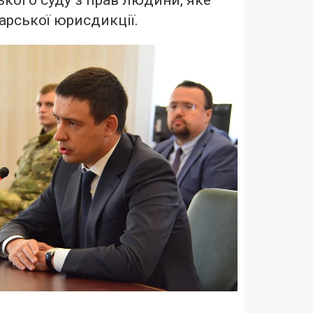
кого суду з прав людини, яке
арської юрисдикції.