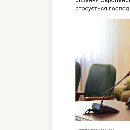
рішення Європейсь
стосується господ