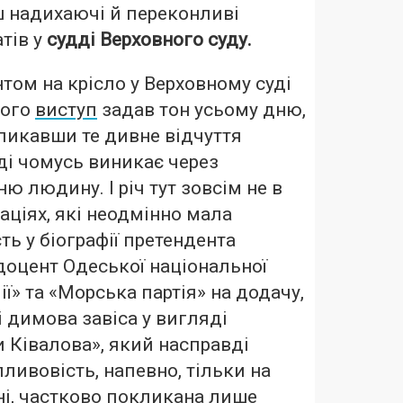
ш надихаючі й переконливі
тів у
судді Верховного суду.
ом на крісло у Верховному суді
ого
виступ
задав тон усьому дню,
ликавши те дивне відчуття
оді чомусь виникає через
ю людину. І річ тут зовсім не в
аціях, які неодмінно мала
ть у біографії претендента
оцент Одеської національної
ї» та «Морська партія» на додачу,
і димова завіса у вигляді
и Ківалова», який насправді
ливовість, напевно, тільки на
ні, частково покликана лише