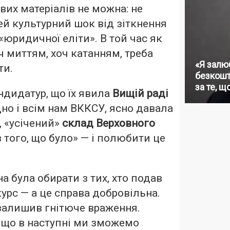
их матеріалів не можна: не
й культурний шок від зіткнення
«юридичної еліти». В той час як
оч миттям, хоч катанням, треба
«Я залю
ти.
безкошт
за те, щ
ндидатур, що їх явила
Вищій раді
одно і всім нам ВККСУ, ясно давала
, «усічений»
склад Верховного
 того, що було» — і полюбити це
 була обирати з тих, хто подав
урс — а це справа добровільна.
залишив гнітюче враження.
 що в наступні ми зможемо