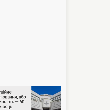
уційне
лювання, або
вність — 60
місяць