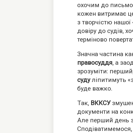
охочим до письмов
кожен витримає це
з творчістю нашої 
довіру до судів, х
терміново поверта
Значна частина ка
правосуддя
, а за
зрозуміти: перший
суду
ліпитимуть «з
буде важко.
Так,
ВККСУ
змушена
документи на конк
Але перший день 
Сподіватимемося,