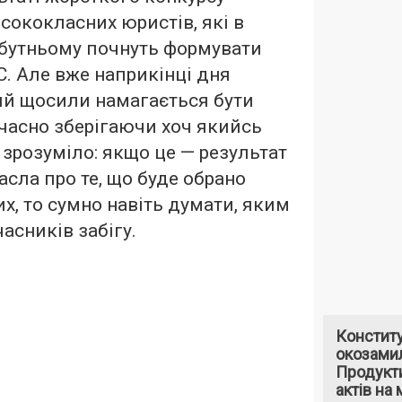
исококласних юристів, які в
утньому почнуть формувати
С. Але вже наприкінці дня
кий щосили намагається бути
часно зберігаючи хоч якийсь
 зрозуміло: якщо це — результат
асла про те, що буде обрано
х, то сумно навіть думати, яким
часників забігу.
Констит
окозами
Продукти
актів на 