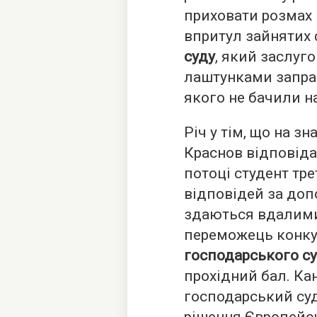
приховати розмах 
впритул зайнятих
суду
, який заслуг
лаштунками заправ
якого не бачили н
Річ у тім, що на з
Краснов відповіда
потоці студент тре
відповідей за доп
здаються вдалими
переможець конку
господарського с
прохідний бал. Ка
господарський суд