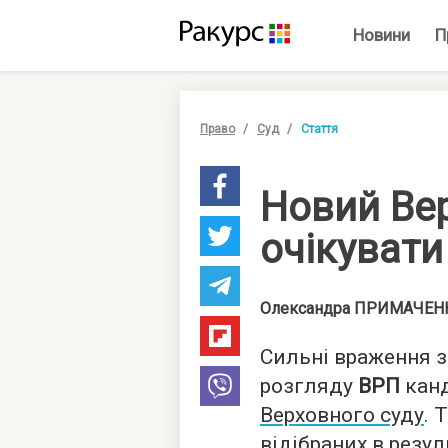
Новини
П
Право
Суд
Стаття
Новий Вер
очікувати
Олександра
ПРИМАЧЕН
Сильні враження 
розгляду
ВРП
канд
Верховного суду
. 
відібраних в резу