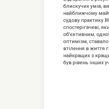
блискучих умів, в
найближчому майб
судову практику В
спостерігачеві, я
об'єктивним, одно
оптимізм, ставало
втілення в життя г
найкращих з кращи
був рівень інших у