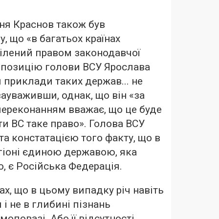
ня Краснов також був
, що «в багатьох країнах
ілений правом законодавчої
ропозицію голови ВСУ Ярослава
приклади таких держав... не
зауваживши, однак, що він «за
переконанням вважає, що це буде
и ВС таке право». Голова ВСУ
а констатацією того факту, що в
гіоні єдиною державою, яка
о, є Російська Федерація.
х, що в цьому випадку річ навіть
 і не в глибині пізнань
моповазі. Або її відсутності.