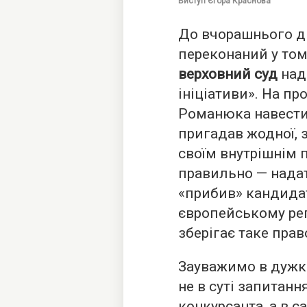
Виступ Єгора Краснова
До вчорашнього д
переконаний у тому
верховний суд
над
ініціативи». На п
Романюка навести 
пригадав жодної, 
своїм внутрішнім 
правильно — надат
«прибив» кандидат
європейському ре
зберігає таке прав
Зауважимо в дужка
не в суті запитання
конкурсанта, а в са