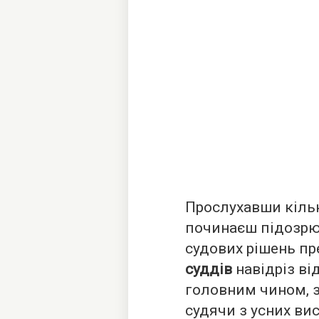
Прослухавши кільк
починаєш підозрю
судових рішень пр
суддів
навідріз в
головним чином, з
судячи з усних вис