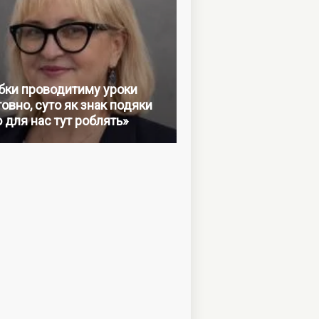
бки проводитиму уроки
овно, суто як знак подяки
о для нас тут роблять»