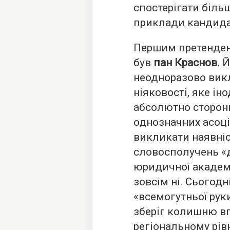
спостерігати біль
приклади кандида
Першим претендент
був
пан Краснов.
Й
неодноразово вик
ніяковості, яке ін
абсолютно сторонн
однозначних асоці
викликати наявніс
словосполучень «д
юридичної академі
зовсім ні. Сьогодн
«всемогутньої рук
зберіг колишню вп
регіональному рів