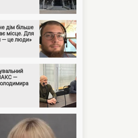
е дім більше
ає місце. Для
м — це люди»
увальний
 ВАКС —
Володимира