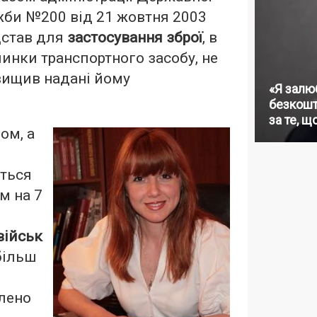
жби №200 від 21 жовтня 2003
дстав для
застосування зброї
, в
пинки транспортного засобу, не
вищив надані йому
«Я залю
безкошт
за те, щ
ом, а
ється
м на 7
військ
більш
лено