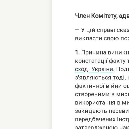
Член Комітету, ад
— У цій справі ска
викласти свою поз
1.
Причина виникнен
констатації факту 
сході України
. Под
з'являються тоді, 
фактичної війни о
створеними в мир
використання в ми
закидають переви
передбачених Інст
затвердженою нак