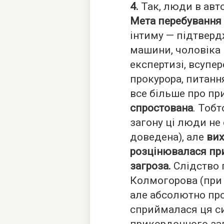
4.
Так, люди в авто
Мета перебування п
інтиму — підтвер
машини, чоловіка 
експертизі, всупе
прокурора, питання
все більше про пр
спростована
. Тоб
загону ці люди не
доведена), але
вих
розцінювалася пр
загроза.
Слідство 
Колмогорова (при 
але абсолютно про
сприймалася ця с
прикордонного за