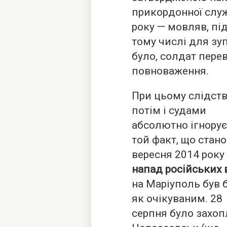
прикордонної слу
року — мовляв, пі
тому числі для зу
було, солдат пере
повноваження.
При цьому слідств
потім і судами
абсолютно ігнору
той факт, що стано
вересня 2014 року
напад російських 
на Маріуполь був 
як очікуваним. 28
серпня було захоп