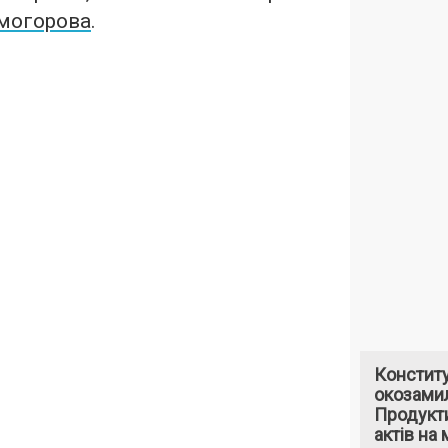
лмогорова
.
Констит
окозами
Продукти
актів на 