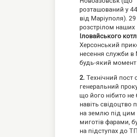
Новоазовськ (що
розташований у 4
від Маріуполя). 2
розстрілом наших 
Іловайського котл
Херсонський прик
несення служби в 
будь-який момент
2.
Технічний пост 
генеральний проку
що його нібито не 
навіть свідоцтво 
на землю під цим 
миготів фарами, 
на підступах до Т