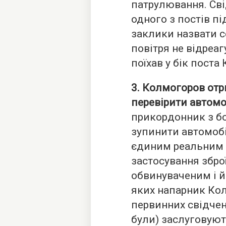
патрулювання. Св
одного з постів п
заклики назвати с
повітря не відреаг
поїхав у бік поста
3. Колмогоров отр
перевірити автомо
прикордонник з б
зупинити автомобі
єдиним реальним 
застосування збро
обвинуваченим і й
яких напарник Кол
первинних свідчен
були) заслуговуют