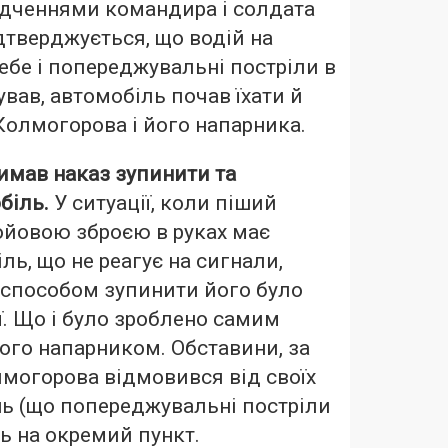
ідченнями командира і солдата
ідтверджується, що водій на
ебе і попереджувальні постріли в
ував, автомобіль почав їхати й
 Колмогорова і його напарника.
имав наказ зупинити та
біль.
У ситуації, коли піший
ойовою зброєю в руках має
ль, що не реагує на сигнали,
способом зупинити його було
ї. Що і було зроблено самим
ого напарником. Обставини, за
могорова відмовився від своїх
ь (що попереджувальні постріли
ь на окремий пункт.