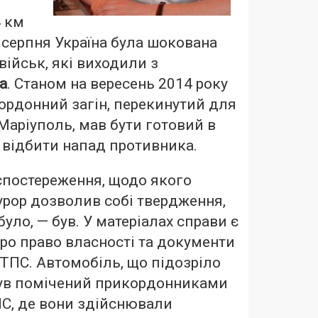
4 км
9 серпня Україна була шокована
військ, які виходили з
а
. Станом на вересень 2014 року
ордонний загін, перекинутий для
Маріуполь, мав бути готовий в
 відбити напад противника.
спостереження, щодо якого
рор дозволив собі твердження,
було, — був. У матеріалах справи є
про право власності та документи
ТПС. Автомобіль, що підозріло
був помічений прикордонниками
ПС, де вони здійснювали