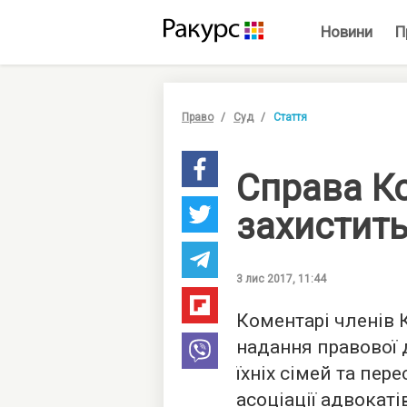
Новини
П
Право
Суд
Стаття
Справа К
захистить
3 лис 2017, 11:44
Коментарі членів 
надання правової
їхніх сімей та пе
асоціації адвокаті