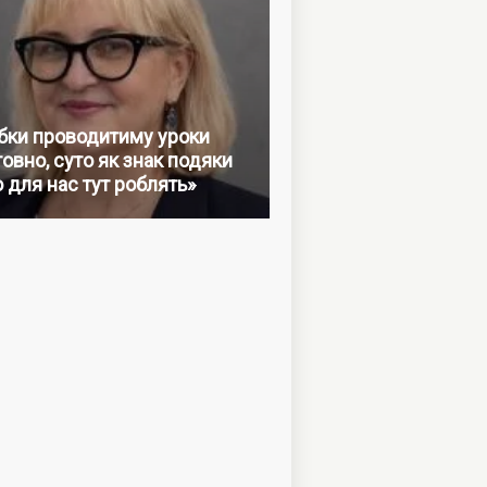
бки проводитиму уроки
овно, суто як знак подяки
о для нас тут роблять»