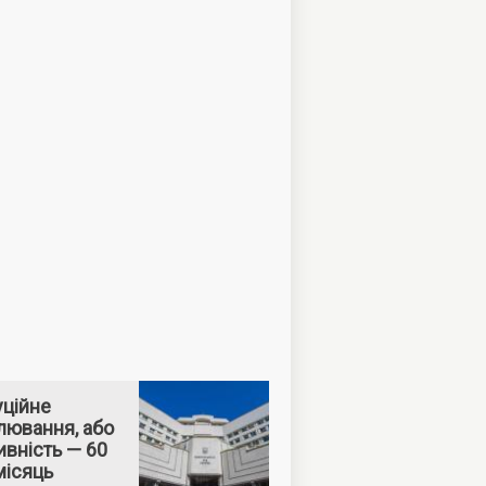
уційне
лювання, або
вність — 60
місяць