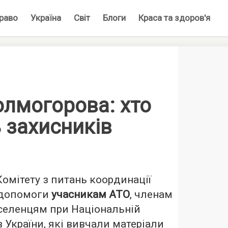
раво
Україна
Світ
Блоги
Краса та здоров'я
олмогорова: хто
 захисників
Комітету з питань координації
 допомоги
учасникам АТО
, членам
реселенцям при Національній
в України, які вивчали матеріали