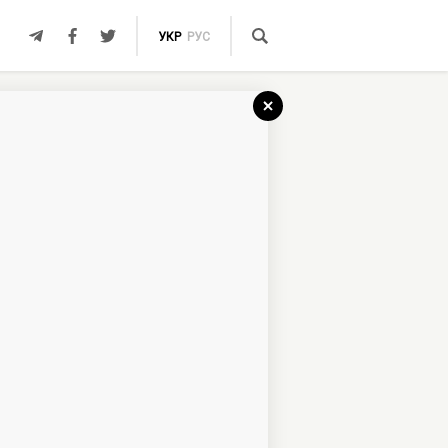
УКР
РУС