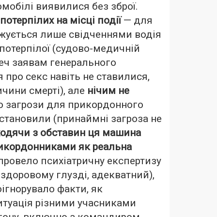
мобілі виявилися без зброї.
отерпілих на місці події
— для
джується лише свідченнями водія
потерпілої (судово-медичній
реч заявам генерального
 про секс навіть не ставилися,
ичини смерті), але
нічим не
то загрози для прикордонного
 становили (принаймні загроза не
одячи з обставин ця машина
икордонниками як реальна
провело психіатричну експертизу
здоровому глузді, адекватний),
ігнорувало факти, як
итуація різними учасниками
гону, включно з командиром.