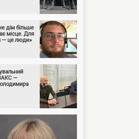
е дім більше
ає місце. Для
м — це люди»
увальний
 ВАКС —
Володимира