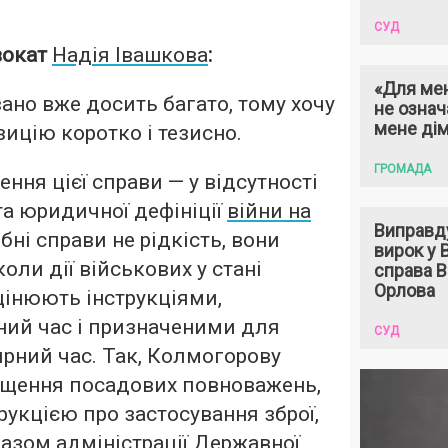
СУД
вокат
Надія Івашкова
:
«Для мен
зано вже досить багато, тому хочу
не означ
мене ді
ицію коротко і тезисно.
ГРОМАДА
ня цієї справи — у відсутності
та юридичної дефініції
війни на
Виправд
ібні справи не рідкість, вони
вирок у
коли дії військових у стані
справа 
Орлова
цінюють інструкціями,
ний час і призначеними для
СУД
рний час. Так, Колмогорову
щення посадових повноважень,
рукцією про застосування зброї,
азом адміністрації Державної