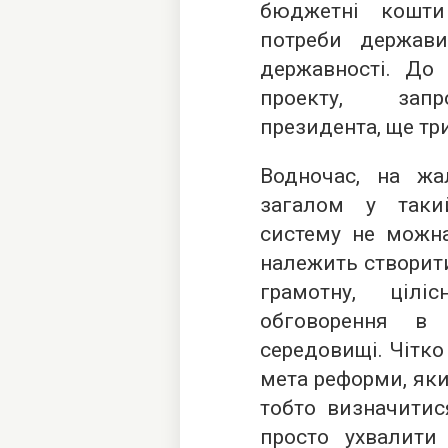
бюджетні кошти
потреби держав
державності. До
проекту, запр
президента, ще тр
Водночас, на жа
загалом у таки
систему не можна
належить створит
грамотну, ціліс
обговорення в 
середовищі. Чітко
мета реформи, яки
тобто визначитися
просто ухвалити 