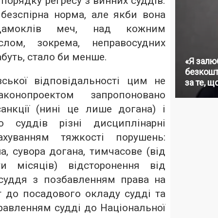
порядку регресу з винних суддів.
безспірна норма, але якби вона
дамоклів меч, над кожним
слом, зокрема, неправосудних
абуть, стало би менше.
«Я залю
безкошт
ської відповідальності цим не
за те, щ
аконопроектом запропоновано
санкції (нині це лише догана) і
о суддів різні дисциплінарні
ахуванням тяжкості порушень:
а, сувора догана, тимчасове (від
и місяців) відсторонення від
суддя з позбавленням права на
 до посадового окладу судді та
равленням судді до Національної