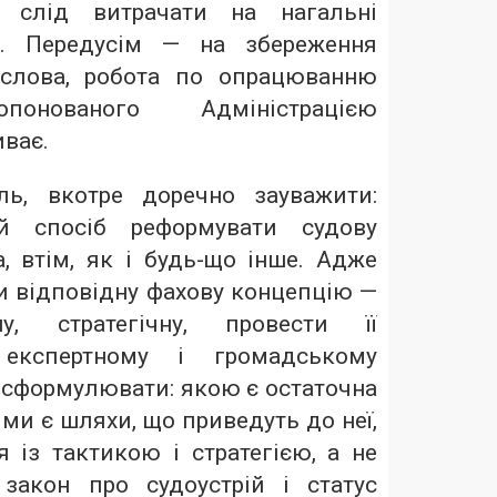
 слід витрачати на нагальні
и. Передусім — на збереження
 слова, робота по опрацюванню
опонованого Адміністрацією
иває.
ль, вкотре доречно зауважити:
й спосіб реформувати судову
, втім, як і будь-що інше. Адже
и відповідну фахову концепцію —
ну, стратегічну, провести її
експертному і громадському
 сформулювати: якою є остаточна
ми є шляхи, що приведуть до неї,
 із тактикою і стратегією, а не
закон про судоустрій і статус