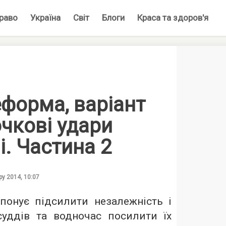
раво
Україна
Світ
Блоги
Краса та здоров'я
форма, варіант
очкові удари
і. Частина 2
ру 2014, 10:07
понує підсилити незалежність і
суддів та водночас посилити їх