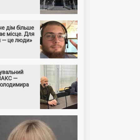
е дім більше
ає місце. Для
м — це люди»
увальний
 ВАКС —
Володимира