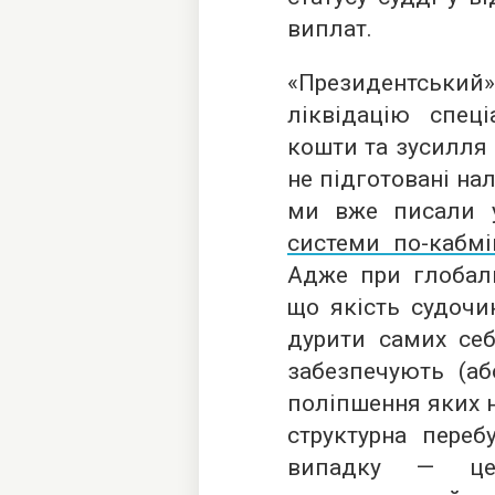
виплат.
«Президентськи
ліквідацію спеці
кошти та зусилля 
не підготовані на
ми вже писали у
системи по-кабмі
Адже при глобаль
що якість судочи
дурити самих себ
забезпечують (аб
поліпшення яких н
структурна переб
випадку — це 