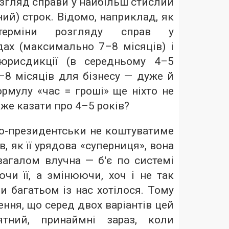
згляд справи у найбільш стислий
ий) строк. Відомо, наприклад, як
 терміни розгляду справ у
дах (максимально 7–8 місяців) і
 юрисдикції (в середньому 4–5
 7–8 місяців для бізнесу — дуже й
рмулу «час = гроші» ще ніхто не
вже казати про 4–5 років?
о-президентськи не коштуватиме
, як її урядова «суперниця», вона
загалом влучна — б'є по системі
чи її, а змінюючи, хоч і не так
и багатьом із нас хотілося. Тому
ння, що серед двох варіантів цей
тний, принаймні зараз, коли