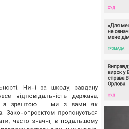
СУД
«Для мен
не означ
мене ді
ГРОМАДА
Виправд
вирок у
справа 
Орлова
ності. Нині за шкоду, завдану
есе відповідальність держава,
СУД
т, а зрештою — ми з вами як
в. Законопроектом пропонується
ати, часто значні, в подальшому