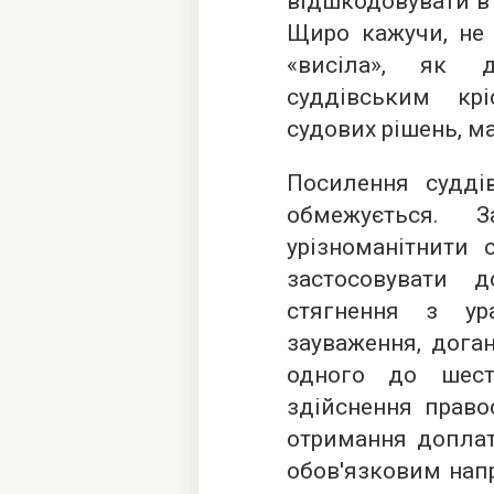
відшкодовувати в 
Щиро кажучи, не 
«висіла», як 
суддівським крі
судових рішень, м
Посилення суддів
обмежується. З
урізноманітнити 
застосовувати д
стягнення з ур
зауваження, доган
одного до шест
здійснення право
отримання доплат
обов'язковим нап