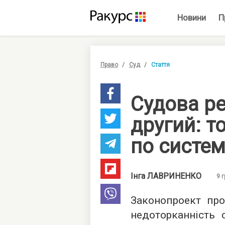
Новини
П
Право
Суд
Стаття
Судова ре
другий: т
по систем
Інга
ЛАВРИНЕНКО
9 г
Законопроект про
недоторканність 