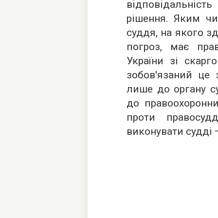
відповідальніс
рішення. Яким чи
суддя, на якого з
погроз, має пра
України зі скарг
зобов'язаний це 
лише до органу с
до правоохоронни
проти правосуд
виконувати судді 