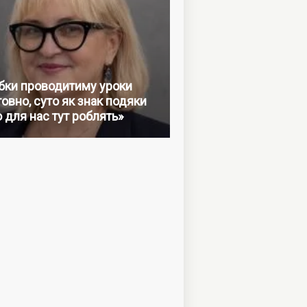
бки проводитиму уроки
овно, суто як знак подяки
о для нас тут роблять»