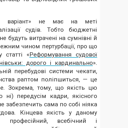
й» варіант» не має на меті
алізації судів. Тобто бюджетні
не будуть витрачені на сумнівні й
лежним чином пертурбації, про що
 статті «
Реформування судової
нівськи: дорого і кардинально
».
ній перебудові системи чекати,
нства раптом поліпшиться, — це
е. Зокрема, тому, що якість цю
о ні) передусім кадри, якісного
е забезпечить сама по собі ніяка
удова. Кінцева якість у даному
професійний, всебічний і