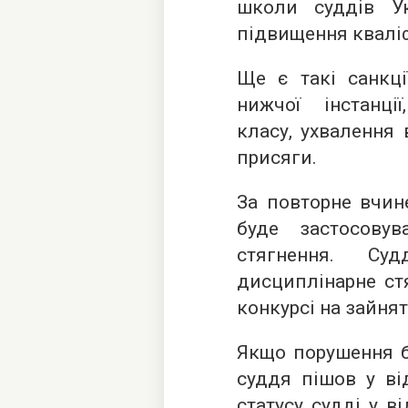
школи суддів У
підвищення кваліф
Ще є такі санкці
нижчої інстанці
класу, ухвалення
присяги.
За повторне вчин
буде застосовув
стягнення. Су
дисциплінарне стя
конкурсі на зайнят
Якщо порушення б
суддя пішов у ві
статусу судді у в