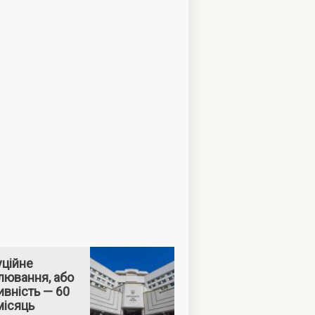
уційне
лювання, або
вність — 60
місяць