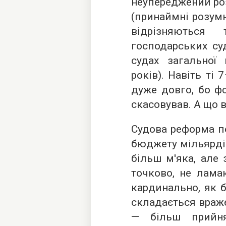
неупереджений ро
(принаймні розумн
відрізняються
господарських су
судах загальної
років). Навіть ті
дуже довго, бо фо
скасовував. А що 
Судова реформа п
бюджету мільярдів
більш м'яка, але 
точково, не ламаю
кардинально, як б
складається враже
— більш прийня