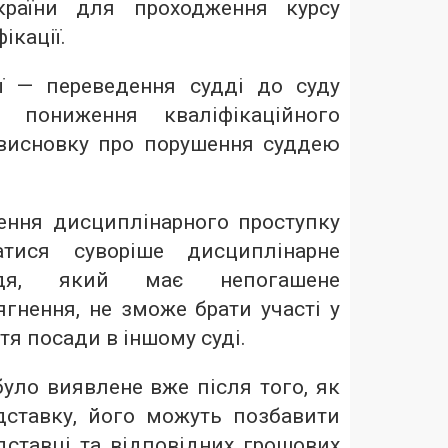
країни для проходження курсу
ікації.
ї — переведення судді до суду
ї, пониження кваліфікаційного
 висновку про порушення суддею
ення дисциплінарного проступку
атися суворіше дисциплінарне
ддя, який має непогашене
гнення, не зможе брати участі у
тя посади в іншому суді.
уло виявлене вже після того, як
дставку, його можуть позбавити
ідставці та відповідних грошових