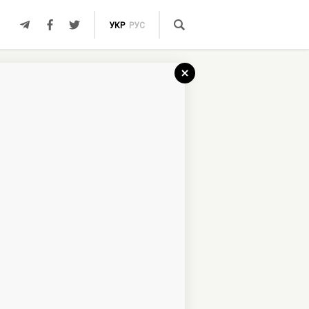
УКР
РУС