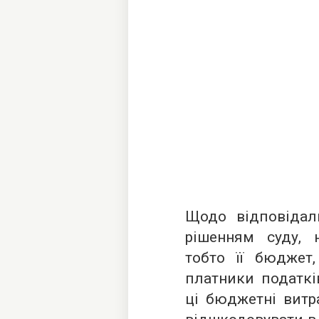
Щодо відповідаль
рішенням суду, н
тобто її бюдже
платники податкі
ці бюджетні витр