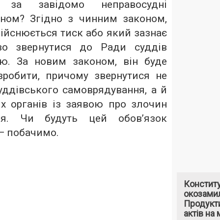
ть за завідомо неправосудні
ном? Згідно з чинним законом,
дійснюється тиск або який зазнає
во звернутися до Ради суддів
ою. За новим законом, він буде
зробити, причому звернутися не
уддівського самоврядування, а й
х органів із заявою про злочин
дя. Чи будуть цей обов’язок
— побачимо.
Констит
окозами
Продукти
актів на 