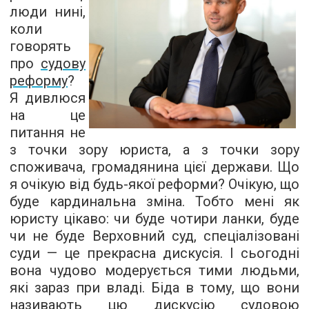
люди нині,
коли
говорять
про
судову
реформу
?
Я дивлюся
на це
питання не
з точки зору юриста, а з точки зору
споживача, громадянина цієї держави. Що
я очікую від будь-якої реформи? Очікую, що
буде кардинальна зміна. Тобто мені як
юристу цікаво: чи буде чотири ланки, буде
чи не буде Верховний суд, спеціалізовані
суди — це прекрасна дискусія. І сьогодні
вона чудово модерується тими людьми,
які зараз при владі. Біда в тому, що вони
називають цю дискусію судовою