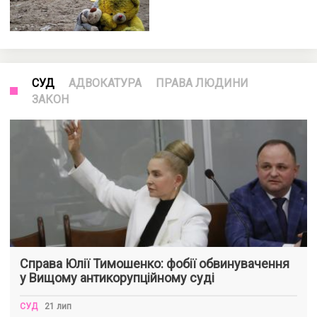
СУД
АДВОКАТУРА
ПРАВА ЛЮДИНИ
ЗАКОН
Справа Юлії Тимошенко: фобії обвинувачення
у Вищому антикорупційному суді
СУД
21 лип