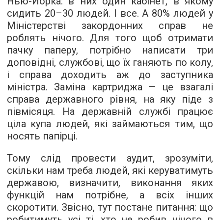
Нью-Йорка: в них один кабінет, в якому
сидить 20–30 людей. І все. А 80% людей у
Міністерстві закордонних справ не
роблять нічого. Для того щоб отримати
пачку паперу, потрібно написати три
доповідні, службові, що їх ганяють по колу,
і справа доходить аж до заступника
міністра. Заміна картриджа — це взагалі
справа державного рівня, на яку піде з
півмісяця. На державній службі працює
ціла купа людей, які займаються тим, що
носять папірці.
Тому слід провести аудит, зрозуміти,
скільки нам треба людей, які керуватимуть
державою, визначити, виконання яких
функцій нам потрібне, а всіх інших
скоротити. Звісно, тут постане питання: що
робитимуть усі ті, хто не робив нічого в