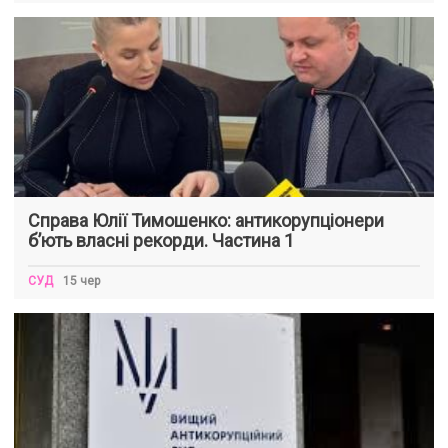
Справа Юлії Тимошенко: антикорупціонери
б’ють власні рекорди. Частина 1
СУД
15 чер