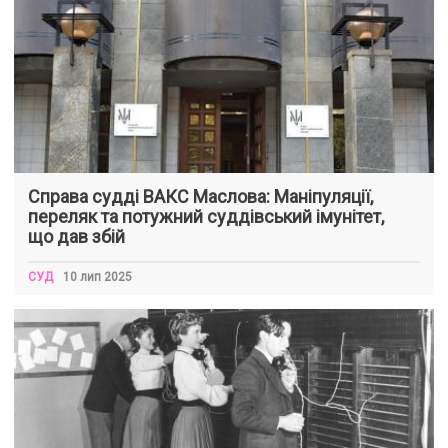
Справа судді ВАКС Маслова: Маніпуляції,
переляк та потужний суддівський імунітет,
що дав збій
СУД
10 лип 2025