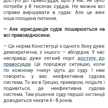
доступі до правосуддя, щоб у нас не було
потреби у 8 тисячах суддів. Не можна всі
справи вирішувати в судах. Але це вже
інша площина питання.
— Але юрисдикція судів поширюється на
всі правовідносини.
— Ця норма Конституції з одного боку дуже
демократична, з іншого — абсурдна. У нас
насправді дуже легкий поріг
доступу до
правосуддя
. Це породжує ситуацію, коли
по кожному «чиху» ідуть до суду. І нам
говорять: у вас неефективна судова
система. То ви в Грецію, приміром, поїдьте і
подивіться, де неефективна судова
система. Там рішення суду першої інстанції
доводиться чекати 6–8 років.