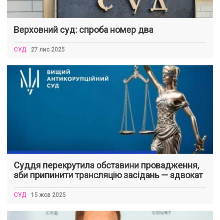
Верховний суд: спроба номер два
СУД
27 лис 2025
Суддя перекрутила обставини провадження,
аби припинити трансляцію засідань — адвокат
СУД
15 жов 2025