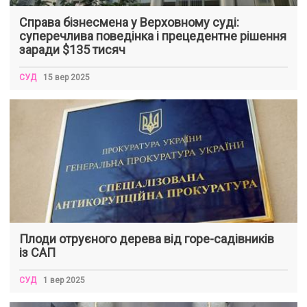
Справа бізнесмена у Верховному суді:
суперечлива поведінка і прецедентне рішення
заради $135 тисяч
СУД
15 вер 2025
Плоди отруєного дерева від горе-садівників
із САП
СУД
1 вер 2025