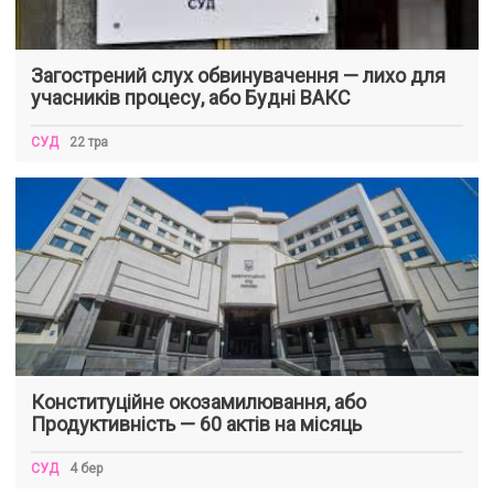
Загострений слух обвинувачення — лихо для
учасників процесу, або Будні ВАКС
СУД
22 тра
Конституційне окозамилювання, або
Продуктивність — 60 актів на місяць
СУД
4 бер