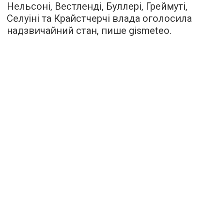
Нельсоні, Вестленді, Буллері, Греймуті,
Селуіні та Крайстчерчі влада оголосила
надзвичайний стан, пише
gismeteo
.