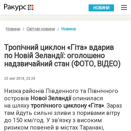
УКР
РУС
НОВИНИ
Новини
Світові новини
Новина
Тропічний циклон «Гіта» вдарив
по Новій Зеландії: оголошено
надзвичайний стан (ФОТО, ВІДЕО)
20 лют 2018, 23:29
Низка районів Південного та Північного
островів
Нової Зеландії
опинилася
на шляху
тропічного циклону «Гіта»
. Зараз
там йдуть сильні зливи з поривами вітру
до 150 км/год. У зв’язку з високим
ризиком повеней в містах Таранакі,