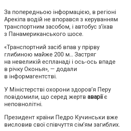
За попередньою інформацією, в регіоні
Арекіпа водій не впорався з керуванням
транспортним засобом, і автобус з’їхав
з Панамериканського шосе.
«Транспортний засіб впав у прірву
глибиною майже 200 м… Застряг
на невеликій еспланаді і ось-ось впаде
в річку Оконья», — додали
в інформагентстві.
У Міністерстві охорони здоров’я Перу
повідомили, що серед жертв
аварії
є
неповнолітні.
Президент країни Педро Кучинськи вже
висловив свої співчуття сім’ям загиблих.