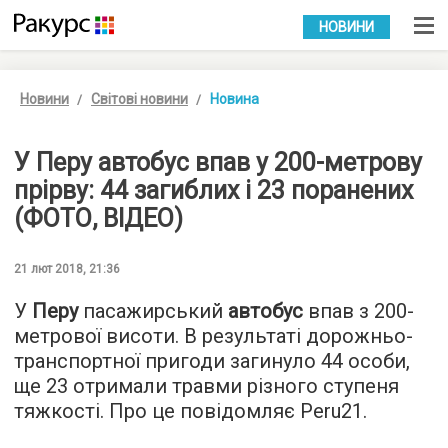
УКР
РУС
НОВИНИ
Новини
Світові новини
Новина
У Перу автобус впав у 200-метрову
прірву: 44 загиблих і 23 поранених
(ФОТО, ВІДЕО)
21 лют 2018, 21:36
У
Перу
пасажирський
автобус
впав з 200-
метрової висоти. В результаті дорожньо-
транспортної пригоди загинуло 44 особи,
ще 23 отримали травми різного ступеня
тяжкості. Про це повідомляє
Peru21
.