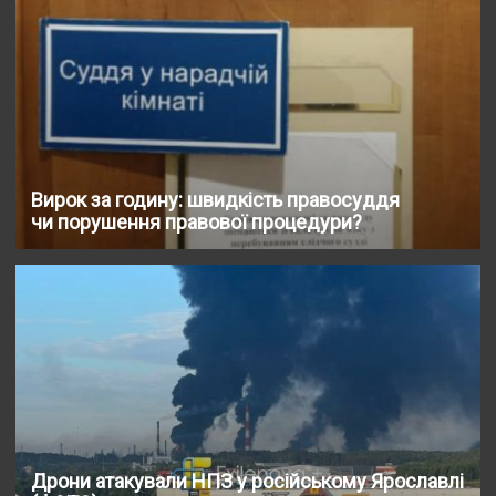
Вирок за годину: швидкість правосуддя
чи порушення правової процедури?
Дрони атакували НПЗ у російському Ярославлі