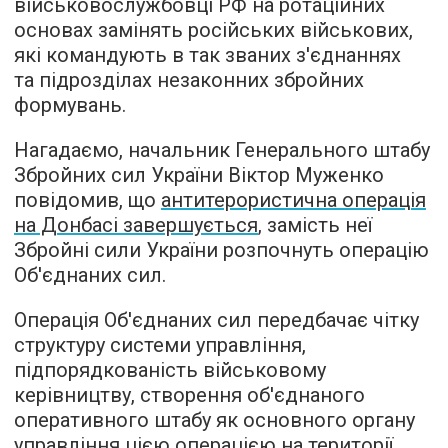
військовослужбовці РФ на ротаційних
основах замінять російських військових,
які командують в так званих з'єднаннях
та підрозділах незаконних збройних
формувань.
Нагадаємо, начальник Генерального штабу
Збройних сил України Віктор Муженко
повідомив, що
антитерористична операція
на Донбасі завершується
, замість неї
Збройні сили України розпочнуть операцію
Об'єднаних сил.
Операція Об'єднаних сил передбачає чітку
структуру системи управління,
підпорядкованість військовому
керівництву, створення об'єднаного
оперативного штабу як основного органу
управління цією операцією на території