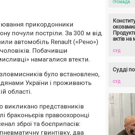
ГРОМАДА
Констит
рулювання прикордонники
окозами
ону почули постріли. За 300 м від
Продукти
актів на 
или автомобіль Renault («Рено»)
 чоловіків. Побачивши
СУД
мисливці» намагалися втекти.
Судді по
зловмисників було встановлено,
адянами України і проживають
СУД
ій області.
ло викликано представників
ілі браконьєрів правоохоронці
енал зброї та боєприпасів:
пневматичну гвинтівку, два