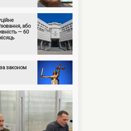
уційне
лювання, або
вність — 60
місяць
за законом