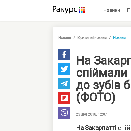
Новини
П
Новини
Юридичні новини
Новина
На Закарп
спіймали
до зубів 
(ФОТО)
23 лют 2018, 12:07
На Закарпатті
спі