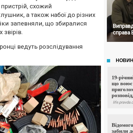
 пристрій, схожий
лушник, а також набої до різних
віки запевняли, що збиралися
Виправд
 звірів.
справа 
ронці ведуть розслідування