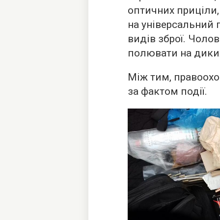
оптичних приціли,
на універсальний г
видів зброї. Чоло
полювати на диких
Між тим, правоохо
за фактом події.