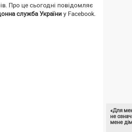
ів. Про це сьогодні повідомляє
онна служба України
у Facebook.
«Для мен
не означ
мене ді