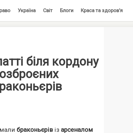
раво
Україна
Світ
Блоги
Краса та здоров'я
атті біля кордону
 озброєних
браконьєрів
ймали
браконьєрів
із
арсеналом