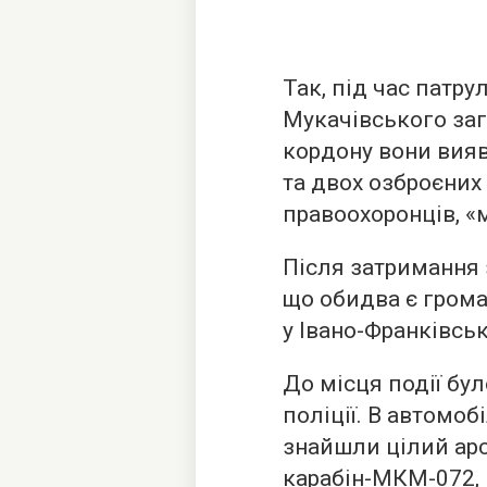
Так, під час пат
Мукачівського заг
кордону вони вияв
та двох озброєних
правоохоронців, «
Після затримання 
що обидва є гром
у Івано-Франківськ
До місця події бу
поліції. В автомоб
знайшли цілий арс
карабін-МКМ-072, 