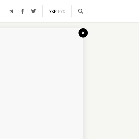
УКР
РУС