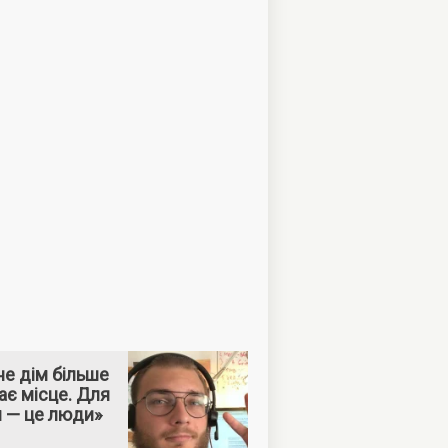
е дім більше
ає місце. Для
м — це люди»