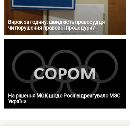
Вирок за годину: швидкість правосуддя
чи порушення правової процедури?
На рішення МОК щодо Росії відреагувало МЗС
України