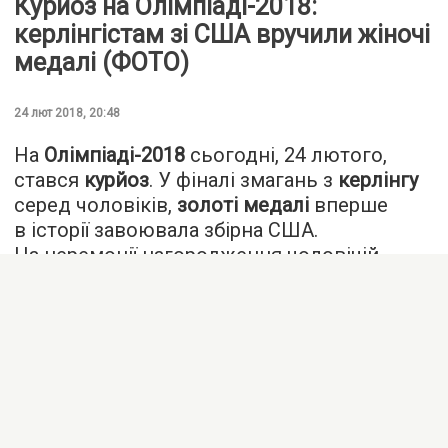
Курйоз на Олімпіаді-2018:
керлінгістам зі США вручили жіночі
медалі (ФОТО)
24 лют 2018, 20:48
На
Олімпіаді-2018
сьогодні, 24 лютого,
стався
курйоз
. У фіналі змагань з
керлінгу
серед чоловіків,
золоті медалі
вперше
в історії завоювала збірна США.
На церемонії нагородження чоловічій
збірній вручили жіночі медалі. Про
це написала журналістка американського
спортивного каналу ESPN Алісса Ренігк
на своїй сторінці в Twitter.