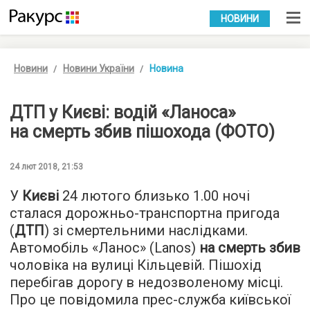
УКР
РУС
НОВИНИ
Новини
Новини України
Новина
ДТП у Києві: водій «Ланоса»
на смерть збив пішохода (ФОТО)
24 лют 2018, 21:53
У
Києві
24 лютого близько 1.00 ночі
сталася дорожньо-транспортна пригода
(
ДТП
) зі смертельними наслідками.
Автомобіль «Ланос» (Lanos)
на смерть збив
чоловіка на вулиці Кільцевій. Пішохід
перебігав дорогу в недозволеному місці.
Про це повідомила прес-служба київської