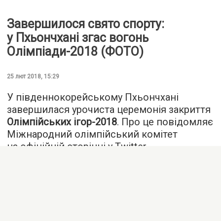
Завершилося свято спорту:
у Пхьончхані згас вогонь
Олімпіади-2018 (ФОТО)
25 лют 2018, 15:29
У південнокорейському Пхьончхані
завершилася урочиста церемонія закриття
Олімпійських ігор-2018
. Про це повідомляє
Міжнародний олімпійський комітет
на офіційній сторінці у Тwitter.