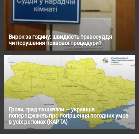
Вирок за годину: швидкість правосуддя
чи порушення правової процедури?
Грози, град та шквали — українців
попереджають про погіршення погодних умов
в усіх регіонах (КАРТА)