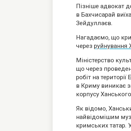
Пізніше адвокат д
в Бахчисарай виїх
Зейдуллаєв.
Нагадаємо, що кри
через
руйнування 
Міністерство куль
що через проведе
робіт на територі
в Криму виникає з
корпусу Ханського
Як відомо, Ханськ
найвідомішим музе
кримських татар. У