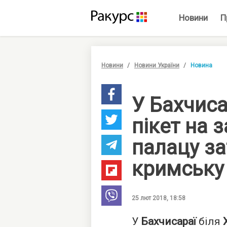
Новини
П
Новини
Новини України
Новина
У Бахчиса
пікет на 
палацу з
кримську
25 лют 2018, 18:58
У
Бахчисараї
біля