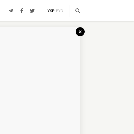
УКР
РУС