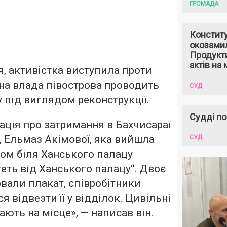
ГРОМАДА
Констит
окозами
Продукти
актів на 
, активістка виступила проти
ійна влада півострова проводить
СУД
у під виглядом реконструкції.
Судді по
ція про затримання в Бахчисараї
, Ельмаз Акімової, яка вийшла
СУД
ом біля Ханського палацу
геть від Ханського палацу“. Двоє
рвали плакат, співробітники
я відвезти її у відділок. Цивільні
ють на місце», — написав він.