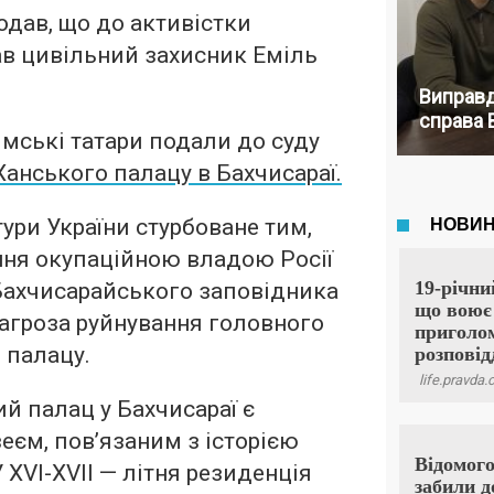
одав, що до активістки
ав цивільний захисник Еміль
Виправд
справа 
мські татари подали до суду
Ханського палацу в Бахчисараї.
тури України стурбоване тим,
ння окупаційною владою Росії
ї Бахчисарайського заповідника
агроза руйнування головного
 палацу.
ий палац у Бахчисараї є
єм, пов’язаним з історією
 XVI-XVII — літня резиденція