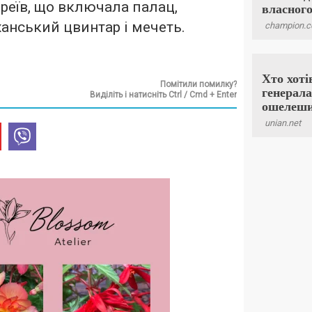
іреїв, що включала палац,
ханський цвинтар і мечеть.
Помітили помилку?
Виділіть і натисніть Ctrl / Cmd + Enter