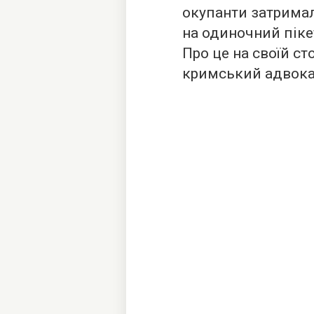
окупанти затрим
на одиночний пікет
Про це на своїй ст
кримський адвока