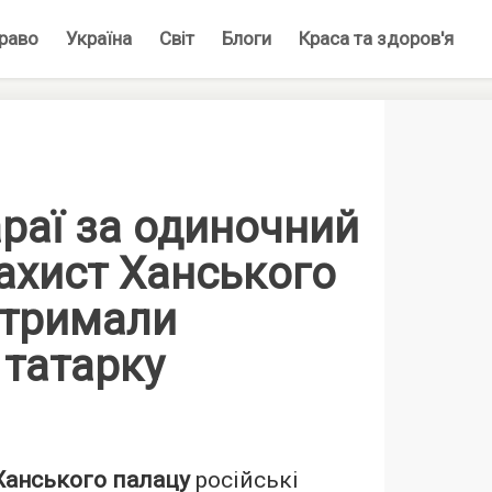
раво
Україна
Світ
Блоги
Краса та здоров'я
раї за одиночний
захист Ханського
атримали
 татарку
Ханського палацу
російські