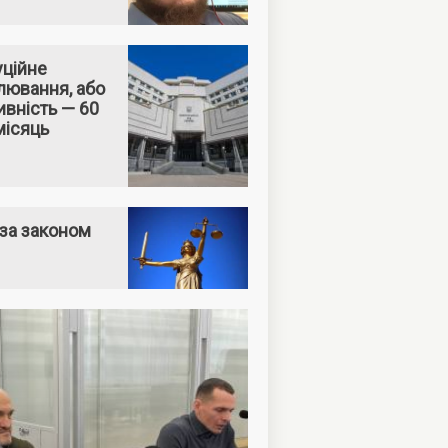
уційне
лювання, або
вність — 60
місяць
за законом