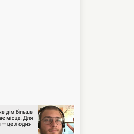
е дім більше
ає місце. Для
м — це люди»