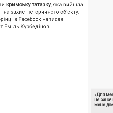
али
кримську татарку
, яка вийшла
 на захист історичного об'єкту.
орінці в Facebook написав
т Еміль Курбедінов.
«Для мен
не означ
мене ді