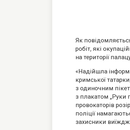
Як повідомляється
робіт, які окупац
на території палац
«Надійшла інформа
кримської татарки
з одиночним пікет
з плакатом „Руки 
провокаторів розі
поліції намагаютьс
захисники виїжджа