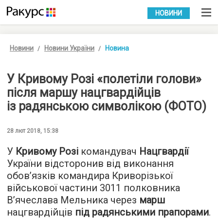
УКР
РУС
НОВИНИ
Новини
Новини України
Новина
У Кривому Розі «полетіли голови»
після маршу нацгвардійців
із радянською символікою (ФОТО)
28 лют 2018, 15:38
У
Кривому Розі
командувач
Нацгвардії
України відсторонив від виконання
обов’язків командира Криворізької
військової частини 3011 полковника
В’ячеслава Мельника через
марш
нацгвардійців
під радянськими прапорами
.