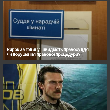
Вирок за годину: швидкість правосуддя
чи порушення правової процедури?