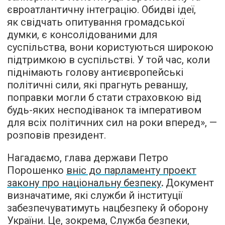
євроатлантичну інтеграцію. Обидві ідеї,
як свідчать опитування громадської
думки, є консолідованими для
суспільства, вони користуються широкою
підтримкою в суспільстві. У той час, коли
піднімають голову антиєвропейські
політичні сили, які прагнуть реваншу,
поправки могли б стати страховкою від
будь-яких несподіванок та імперативом
для всіх політичних сил на роки вперед», —
розповів президент.
Нагадаємо, глава держави Петро
Порошенко
вніс до парламенту проект
закону про національну безпеку
.
Документ
визначатиме, які служби й інституції
забезпечуватимуть нацбезпеку й оборону
України. Це, зокрема, Служба безпеки,