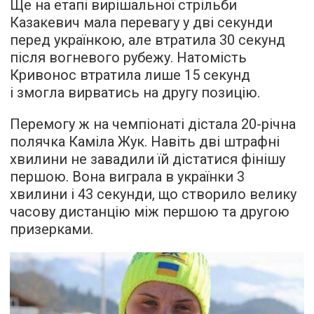
Ще на етапі вирішальної стрільби
Казакевич мала перевагу у дві секунди
перед українкою, але втратила 30 секунд
після вогневого рубежу. Натомість
Кривонос втратила лише 15 секунд
і змогла вирватись на другу позицію.
Перемогу ж на чемпіонаті дістала 20-річна
полячка Каміла Жук. Навіть дві штрафні
хвилини не завадили їй дістатися фінішу
першою. Вона виграла в українки 3
хвилини і 43 секунди, що створило велику
часову дистанцію між першою та другою
призерками.