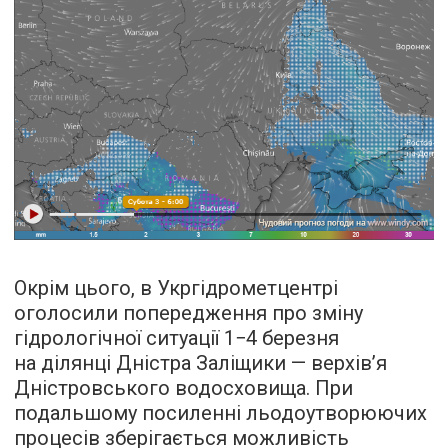
Окрім цього, в Укргідрометцентрі
оголосили попередження про зміну
гідрологічної ситуації 1−4 березня
на дiлянцi Днiстра Залiщики — верхів’я
Днiстровського водосховища. При
подальшому посиленнi льодоутворюючих
процесiв зберiгається можливiсть