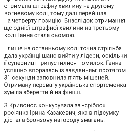
отримала штрафну хвилину на другому
вогневому колі, тому далі перейшла
на четверту позицію. Внаслідок отримання
ще однієї штрафної хвилини на третьому
колі Ганна стала сьомою.
І лише на останньому колі точна стрільба
дала українці шанс вийти у лідери, оскільки
її суперниці припустилися помилок. Ганна
успішно впоралась із завданням: протягом
31 секунди заповнила п’ять мішеней.
Отриману перевагу українська спортсменка
зуміла зберегти й на фініші.
З Кривонос конкурувала за «срібло»
росіянка Ірина Казакевич, яка в підсумку
дістала бронзову нагороду змагань.