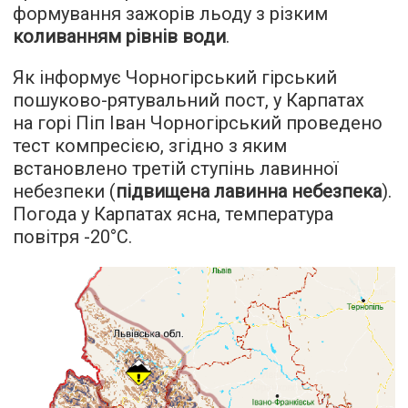
формування зажорiв льоду з рiзким
коливанням рiвнiв води
.
Як інформує Чорногірський гірський
пошуково-рятувальний пост, у Карпатах
на горі Піп Іван Чорногірський проведено
тест компресією, згідно з яким
встановлено третій ступінь лавинної
небезпеки (
підвищена лавинна небезпека
).
Погода у Карпатах ясна, температура
повітря -20°С.